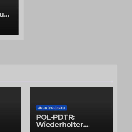
luch
g
UNCATEGORIZED
POL-PDTR:
Wiederholter
Aufbruch des