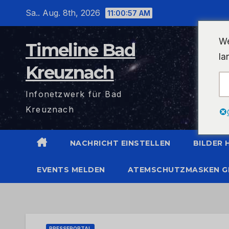
Zum
Sa.. Aug. 8th, 2026
11:00:58 AM
Inhalt
wechseln
We
Timeline Bad
la
Kreuznach
Infonetzwerk für Bad
Kreuznach
NACHRICHT EINSTELLEN
BILDER
EVENTS MELDEN
ATEMSCHUTZMASKEN G
PRESSEPORTAL