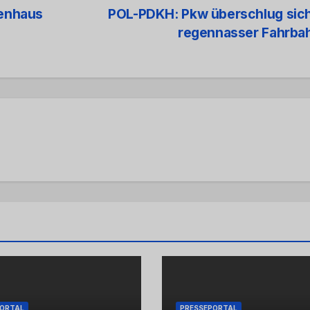
ienhaus
POL-PDKH: Pkw überschlug sich
regennasser Fahrba
PORTAL
PRESSEPORTAL