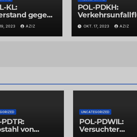
L-KL:
POL-PDKH:
erstand gegen
Verkehrsunfallf
espolizisten
t nach
19, 2023
AZIZ
OKT. 17, 2023
AZIZ
Abbiegevorgan
GORIZED
UNCATEGORIZED
-PDTR:
POL-PDWIL:
stahl von
Versuchter
bschmuck
Einbruch im