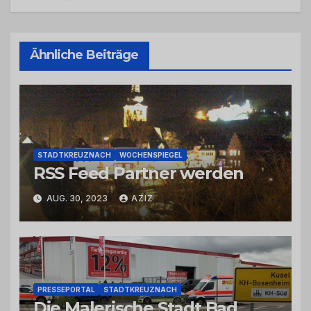
Ähnliche Beiträge
STADTKREUZNACH
WOCHENSPIEGEL
RSS Feed Partner werden
AUG. 30, 2023
AZIZ
PRESSEPORTAL
STADTKREUZNACH
Die Malerische Stadt Bad