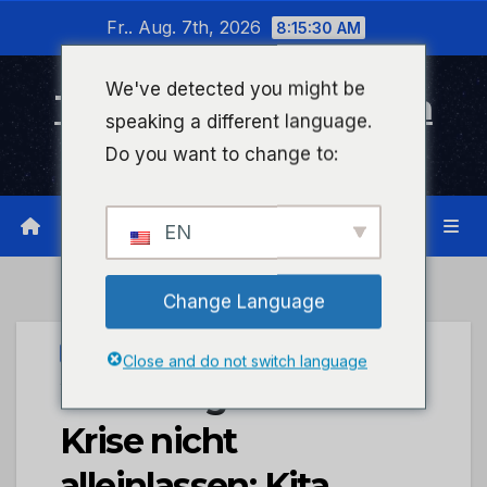
Zum
Fr.. Aug. 7th, 2026
8:15:30 AM
Inhalt
wechseln
We've detected you might be
Timeline Bad Kreuznach
speaking a different language.
Infonetzwerk für Bad Kreuznach
Do you want to change to:
EN
Change Language
STADTKREUZNACH
Close and do not switch language
Wohnungslose in der
Krise nicht
alleinlassen: Kita