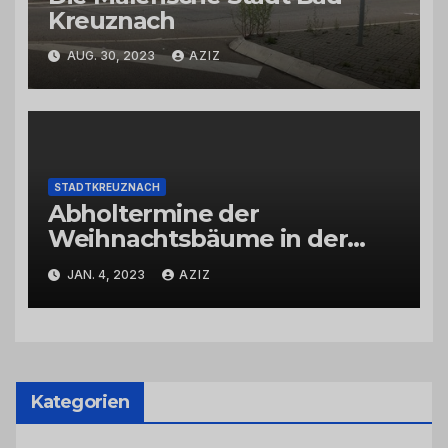
Kreuznach
AUG. 30, 2023
AZIZ
STADTKREUZNACH
Abholtermine der
Weihnachtsbäume in der
Kernstadt und in den
JAN. 4, 2023
AZIZ
Stadtteilen
Kategorien