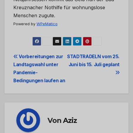
Kreuznacher Nothilfe für wohnungslose
Menschen zugute.
Powered by
WPeMatico
Beitrags-
Vorbereitungen zur
STADTRADELN vom 25.
Landtagswahl unter
Juni bis 15. Juli geplant
Navigation
Pandemie-
Bedingungen laufen an
Von
Aziz