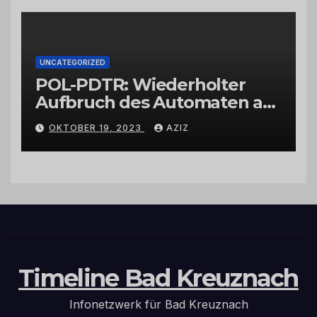
UNCATEGORIZED
POL-PDTR: Wiederholter
Aufbruch des Automaten am
Wohnmobilstellplatz in
OKTOBER 19, 2023
AZIZ
Hermeskeil am Labachweg
Timeline Bad Kreuznach
Infonetzwerk für Bad Kreuznach