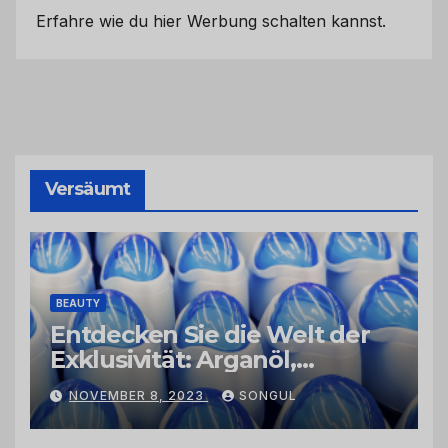
Erfahre wie du hier Werbung schalten kannst.
Versäumt
BEAUTY
Entdecken Sie die Welt der
Exklusivität: Arganöl,
Kaktusfeigenkernöl und
NOVEMBER 8, 2023
SONGUL
Schwarzkümmelöl von
vertrauenswürdigen