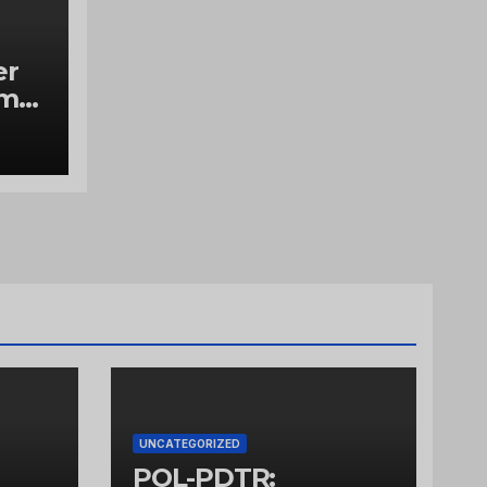
er
ume
UNCATEGORIZED
POL-PDTR: