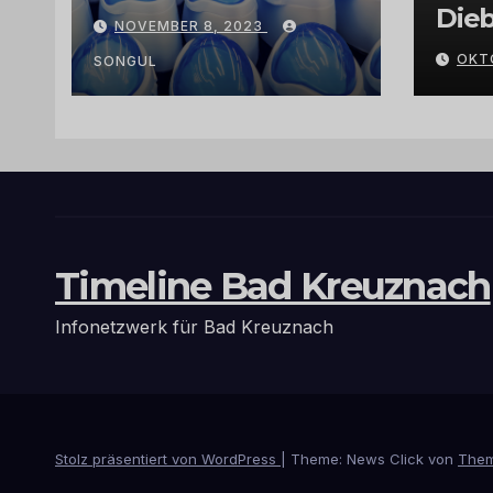
Exklusivität:
Dieb
NOVEMBER 8, 2023
Arganöl,
Gra
OKT
Kaktusfeigenkernöl
SONGUL
und
Schwarzkümmelöl
von
vertrauenswürdige
n Großhändlern
und Anbietern
Timeline Bad Kreuznach
Infonetzwerk für Bad Kreuznach
Stolz präsentiert von WordPress
|
Theme: News Click von
Them