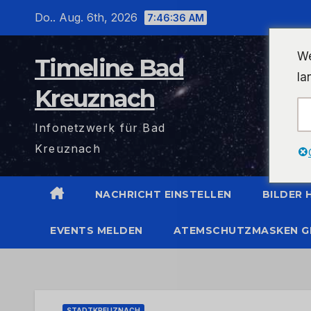
Zum
Do.. Aug. 6th, 2026
7:46:36 AM
Inhalt
wechseln
We
Timeline Bad
la
Kreuznach
Infonetzwerk für Bad
Kreuznach
NACHRICHT EINSTELLEN
BILDER
EVENTS MELDEN
ATEMSCHUTZMASKEN G
STADTKREUZNACH