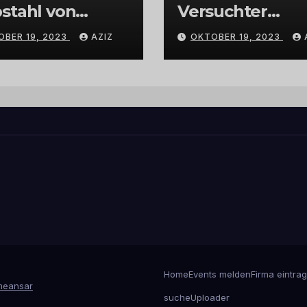
stahl von
Versuchter
bschmuck
Einbruch im
OBER 19, 2023
AZIZ
OKTOBER 19, 2023
Gewerbegebiet
Wittlich
Home
Events melden
Firma eintra
eansar
suche
Uploader