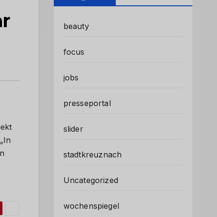
r
beauty
focus
jobs
presseportal
jekt
slider
„In
en
stadtkreuznach
Uncategorized
wochenspiegel