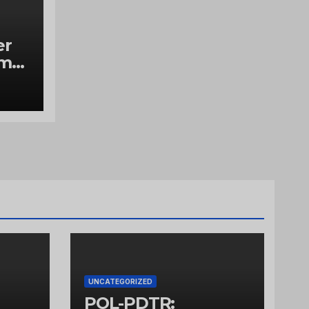
er
ume
UNCATEGORIZED
POL-PDTR: