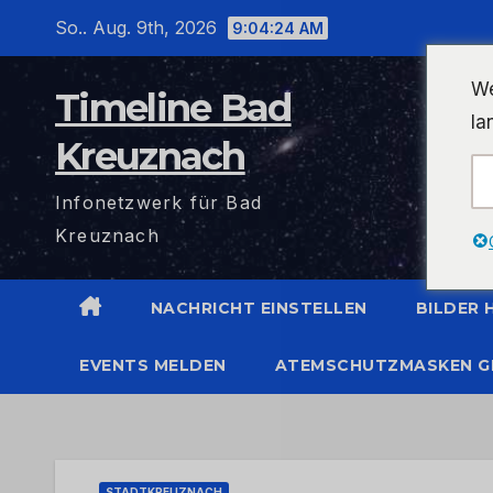
Zum
So.. Aug. 9th, 2026
9:04:24 AM
Inhalt
wechseln
We
Timeline Bad
la
Kreuznach
Infonetzwerk für Bad
Kreuznach
NACHRICHT EINSTELLEN
BILDER
EVENTS MELDEN
ATEMSCHUTZMASKEN G
STADTKREUZNACH