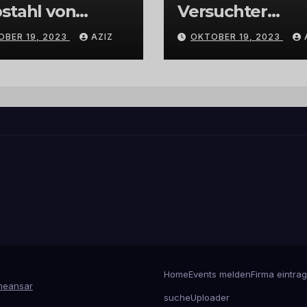
stahl von
Versuchter
bschmuck
Einbruch im
OBER 19, 2023
AZIZ
OKTOBER 19, 2023
Gewerbegebiet
Wittlich
Home
Events melden
Firma eintra
eansar
suche
Uploader