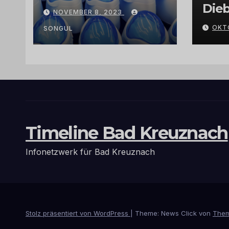
Exklusivität:
Dieb
NOVEMBER 8, 2023
Arganöl,
Gra
OKT
Kaktusfeigenkernöl
SONGUL
und
Schwarzkümmelöl
von
vertrauenswürdige
n Großhändlern
und Anbietern
Timeline Bad Kreuznach
Infonetzwerk für Bad Kreuznach
Stolz präsentiert von WordPress
|
Theme: News Click von
Them