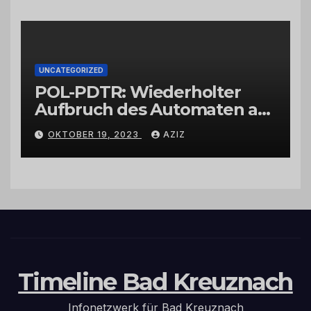
UNCATEGORIZED
POL-PDTR: Wiederholter
Aufbruch des Automaten am
Wohnmobilstellplatz in
OKTOBER 19, 2023
AZIZ
Hermeskeil am Labachweg
Timeline Bad Kreuznach
Infonetzwerk für Bad Kreuznach