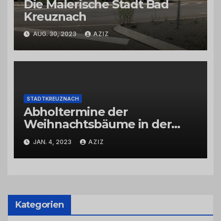
Die Malerische Stadt Bad
Kreuznach
AUG. 30, 2023
AZIZ
STADTKREUZNACH
Abholtermine der
Weihnachtsbäume in der
Kernstadt und in den
JAN. 4, 2023
AZIZ
Stadtteilen
Kategorien