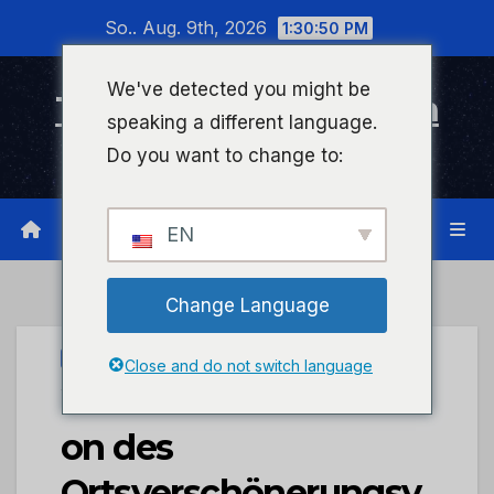
Zum
So.. Aug. 9th, 2026
1:30:50 PM
Inhalt
wechseln
We've detected you might be
Timeline Bad Kreuznach
speaking a different language.
Infonetzwerk für Bad Kreuznach
Do you want to change to:
EN
Change Language
STADTKREUZNACH
Close and do not switch language
Weihnachtsbaumakti
on des
Ortsverschönerungsv