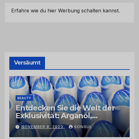
Erfahre wie du hier Werbung schalten kannst.
Versäumt
BEAUTY
Entdecken Sie die Welt der
Exklusivität: Arganöl,
Kaktusfeigenkernöl und
NOVEMBER 8, 2023
SONGUL
Schwarzkümmelöl von
vertrauenswürdigen