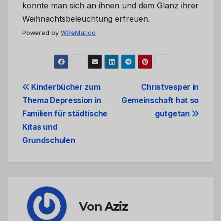
konnte man sich an ihnen und dem Glanz ihrer
Weihnachtsbeleuchtung erfreuen.
Powered by
WPeMatico
Beitrags-
Kinderbücher zum
Christvesper in
Thema Depression in
Gemeinschaft hat so
Navigation
Familien für städtische
gutgetan
Kitas und
Grundschulen
Von
Aziz