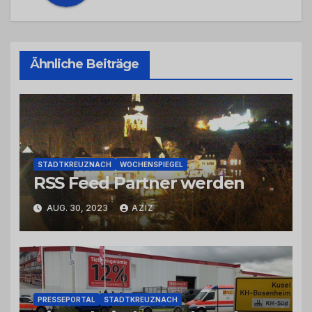
Ähnliche Beiträge
STADTKREUZNACH
WOCHENSPIEGEL
RSS Feed Partner werden
AUG. 30, 2023
AZIZ
PRESSEPORTAL
STADTKREUZNACH