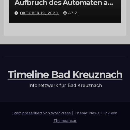
Aufbruch des Automaten am
Wohnmobilstellplatz in
OKTOBER 19, 2023
AZIZ
Hermeskeil am Labachweg
Timeline Bad Kreuznach
Infonetzwerk für Bad Kreuznach
Stolz präsentiert von WordPress
|
Theme: News Click von
Themeansar