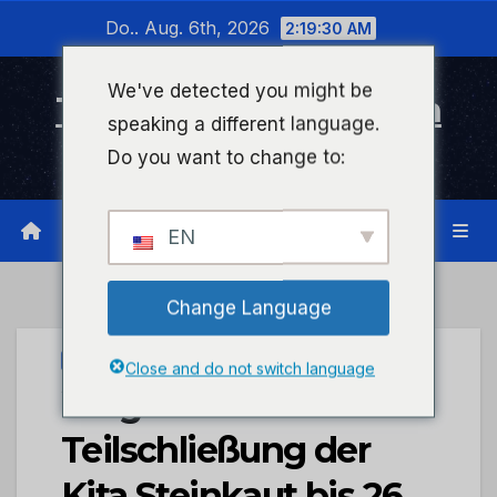
Zum
Do.. Aug. 6th, 2026
2:19:30 AM
Inhalt
wechseln
We've detected you might be
Timeline Bad Kreuznach
speaking a different language.
Infonetzwerk für Bad Kreuznach
Do you want to change to:
EN
Change Language
STADTKREUZNACH
Close and do not switch language
Wegen Corona:
Teilschließung der
Kita Steinkaut bis 26.