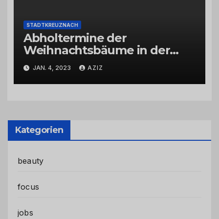
STADTKREUZNACH
Abholtermine der
Weihnachtsbäume in der
Kernstadt und in den
JAN. 4, 2023
AZIZ
Stadtteilen
Kategorien
beauty
focus
jobs