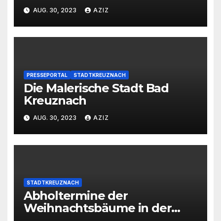
AUG. 30, 2023
AZIZ
PRESSEPORTAL
STADTKREUZNACH
Die Malerische Stadt Bad
Kreuznach
AUG. 30, 2023
AZIZ
STADTKREUZNACH
Abholtermine der
Weihnachtsbäume in der
Kernstadt und in den