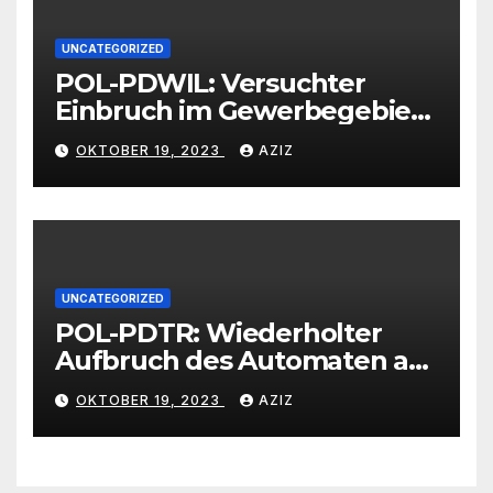
UNCATEGORIZED
POL-PDWIL: Versuchter
Einbruch im Gewerbegebiet
Wittlich
OKTOBER 19, 2023
AZIZ
UNCATEGORIZED
POL-PDTR: Wiederholter
Aufbruch des Automaten am
Wohnmobilstellplatz in
OKTOBER 19, 2023
AZIZ
Hermeskeil am Labachweg