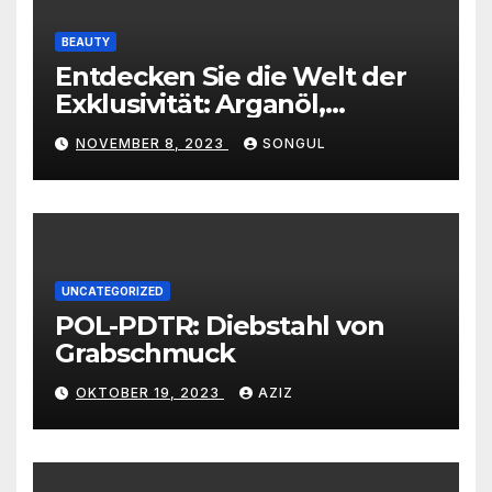
BEAUTY
Entdecken Sie die Welt der
Exklusivität: Arganöl,
Kaktusfeigenkernöl und
NOVEMBER 8, 2023
SONGUL
Schwarzkümmelöl von
vertrauenswürdigen
Großhändlern und Anbietern
UNCATEGORIZED
POL-PDTR: Diebstahl von
Grabschmuck
OKTOBER 19, 2023
AZIZ