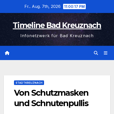
Zum
Fr.. Aug. 7th, 2026
11:00:17 PM
Inhalt
wechseln
Timeline Bad Kreuznach
Infonetzwerk für Bad Kreuznach
STADTKREUZNACH
Von Schutzmasken
und Schnutenpullis