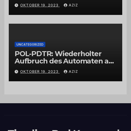
Wittlich
OKTOBER 19, 2023
AZIZ
UNCATEGORIZED
POL-PDTR: Wiederholter
Aufbruch des Automaten am
Wohnmobilstellplatz in
OKTOBER 19, 2023
AZIZ
Hermeskeil am Labachweg