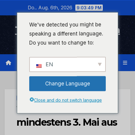
Zum
Do.. Aug. 6th, 2026
9:03:49 PM
Inhalt
wechseln
We've detected you might be
Timeline Bad Kreuznach
speaking a different language.
Infonetzwerk für Bad Kreuznach
Do you want to change to:
EN
Change Language
STADTKREUZNACH
Close and do not switch language
VHS-Kurse fallen bis
mindestens 3. Mai aus