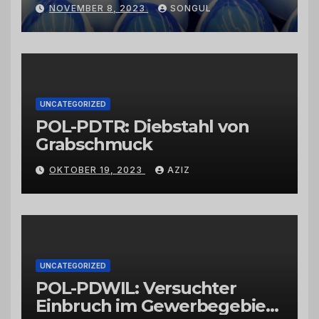
Kaktusfeigenkernöl und
NOVEMBER 8, 2023
SONGUL
Schwarzkümmelöl von
vertrauenswürdigen
Großhändlern und Anbietern
UNCATEGORIZED
POL-PDTR: Diebstahl von
Grabschmuck
OKTOBER 19, 2023
AZIZ
UNCATEGORIZED
POL-PDWIL: Versuchter
Einbruch im Gewerbegebiet