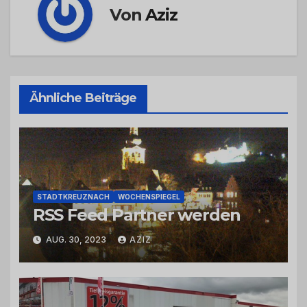
Von
Aziz
Ähnliche Beiträge
STADTKREUZNACH
WOCHENSPIEGEL
RSS Feed Partner werden
AUG. 30, 2023
AZIZ