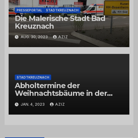
PRESSEPORTAL
STADTKREUZNACH
Die Malerische Stadt Bad
Kreuznach
AUG. 30, 2023
AZIZ
STADTKREUZNACH
Abholtermine der
Weihnachtsbäume in der
Kernstadt und in den
JAN. 4, 2023
AZIZ
Stadtteilen