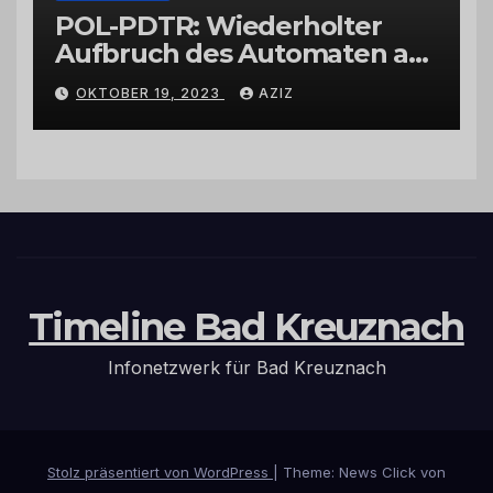
POL-PDTR: Wiederholter
Aufbruch des Automaten am
Wohnmobilstellplatz in
OKTOBER 19, 2023
AZIZ
Hermeskeil am Labachweg
Timeline Bad Kreuznach
Infonetzwerk für Bad Kreuznach
Stolz präsentiert von WordPress
|
Theme: News Click von