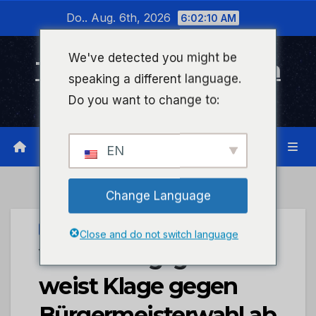
Zum
Do.. Aug. 6th, 2026
6:02:10 AM
Inhalt
wechseln
We've detected you might be
Timeline Bad Kreuznach
speaking a different language.
Infonetzwerk für Bad Kreuznach
Do you want to change to:
EN
Change Language
STADTKREUZNACH
Close and do not switch language
Verwaltungsgericht
weist Klage gegen
Bürgermeisterwahl ab