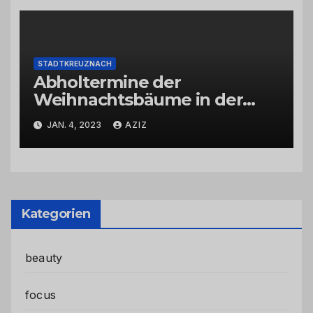
STADTKREUZNACH
Abholtermine der
Weihnachtsbäume in der
Kernstadt und in den
JAN. 4, 2023
AZIZ
Stadtteilen
Kategorien
beauty
focus