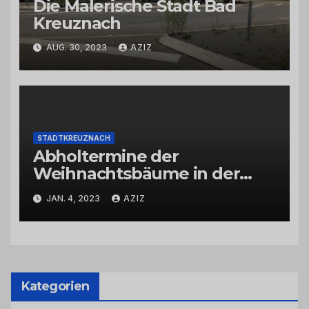
Die Malerische Stadt Bad
Kreuznach
AUG. 30, 2023
AZIZ
STADTKREUZNACH
Abholtermine der
Weihnachtsbäume in der
Kernstadt und in den
JAN. 4, 2023
AZIZ
Stadtteilen
Kategorien