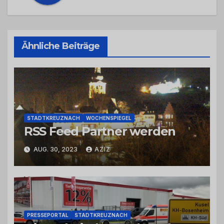
Ähnliche Beiträge
STADTKREUZNACH
WOCHENSPIEGEL
RSS Feed Partner werden
AUG. 30, 2023
AZIZ
PRESSEPORTAL
STADTKREUZNACH