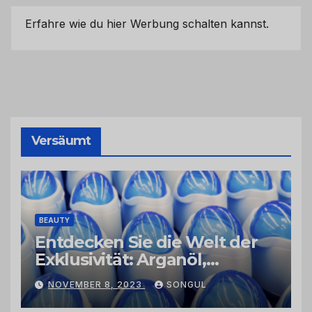
Erfahre wie du hier Werbung schalten kannst.
Versäumt
BEAUTY
Entdecken Sie die Welt der
Exklusivität: Arganöl,
Kaktusfeigenkernöl und
NOVEMBER 8, 2023
SONGUL
Schwarzkümmelöl von
vertrauenswürdigen