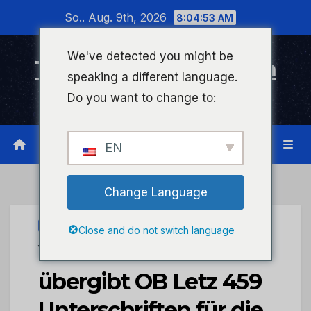
Zum
So.. Aug. 9th, 2026
8:04:53 AM
Inhalt
wechseln
We've detected you might be
Timeline Bad Kreuznach
speaking a different language.
Infonetzwerk für Bad Kreuznach
Do you want to change to:
EN
Change Language
STADTKREUZNACH
Close and do not switch language
Verein Denk-mal
übergibt OB Letz 459
Unterschriften für die