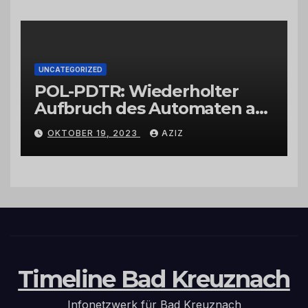
UNCATEGORIZED
POL-PDTR: Wiederholter
Aufbruch des Automaten am
Wohnmobilstellplatz in
OKTOBER 19, 2023
AZIZ
Hermeskeil am Labachweg
Timeline Bad Kreuznach
Infonetzwerk für Bad Kreuznach