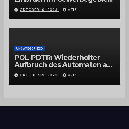
Wittlich
OKTOBER 19, 2023
AZIZ
UNCATEGORIZED
POL-PDTR: Wiederholter
Aufbruch des Automaten am
Wohnmobilstellplatz in
OKTOBER 19, 2023
AZIZ
Hermeskeil am Labachweg