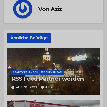
Von
Aziz
Ähnliche Beiträge
STADTKREUZNACH
WOCHENSPIEGEL
RSS Feed Partner werden
AUG. 30, 2023
AZIZ