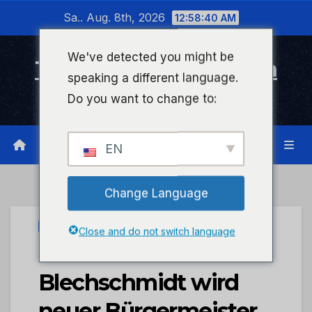
Zum
Sa.. Aug. 8th, 2026
12:58:40 AM
Inhalt
wechseln
We've detected you might be
Timeline Bad Kreuznach
speaking a different language.
Infonetzwerk für Bad Kreuznach
Do you want to change to:
EN
Change Language
STADTKREUZNACH
Close and do not switch language
Thomas
Blechschmidt wird
neuer Bürgermeister