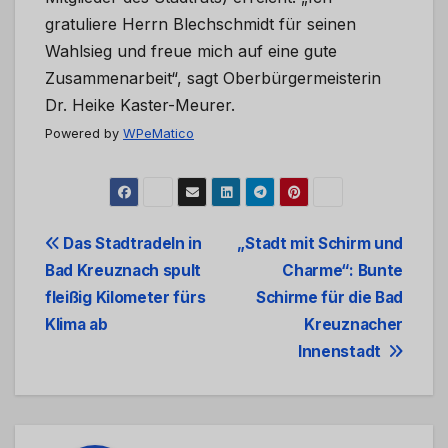
gratuliere Herrn Blechschmidt für seinen
Wahlsieg und freue mich auf eine gute
Zusammenarbeit“, sagt Oberbürgermeisterin
Dr. Heike Kaster-Meurer.
Powered by
WPeMatico
Beitrags-
Das Stadtradeln in
„Stadt mit Schirm und
Bad Kreuznach spult
Charme“: Bunte
Navigation
fleißig Kilometer fürs
Schirme für die Bad
Klima ab
Kreuznacher
Innenstadt