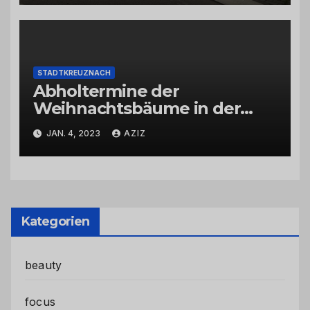
STADTKREUZNACH
Abholtermine der
Weihnachtsbäume in der
Kernstadt und in den
JAN. 4, 2023
AZIZ
Stadtteilen
Kategorien
beauty
focus