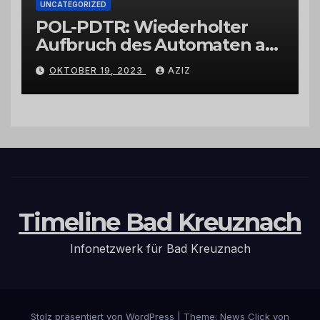
UNCATEGORIZED
POL-PDTR: Wiederholter
Aufbruch des Automaten am
Wohnmobilstellplatz in
OKTOBER 19, 2023
AZIZ
Hermeskeil am Labachweg
Timeline Bad Kreuznach
Infonetzwerk für Bad Kreuznach
Stolz präsentiert von WordPress
|
Theme: News Click von