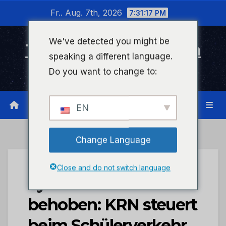
Zum
Fr.. Aug. 7th, 2026
7:31:18 PM
Inhalt
wechseln
We've detected you might be
Timeline Bad Kreuznach
speaking a different language.
Infonetzwerk für Bad Kreuznach
Do you want to change to:
EN
Change Language
STADTKREUZNACH
Close and do not switch language
Systemfehler werden
behoben: KRN steuert
beim Schülerverkehr