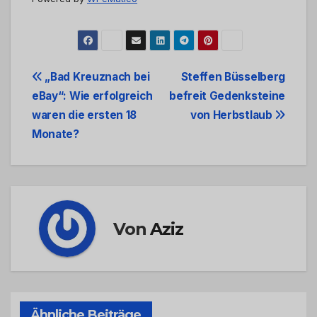
Beitrags-
„Bad Kreuznach bei
Steffen Büsselberg
eBay“: Wie erfolgreich
befreit Gedenksteine
Navigation
waren die ersten 18
von Herbstlaub
Monate?
Von
Aziz
Ähnliche Beiträge