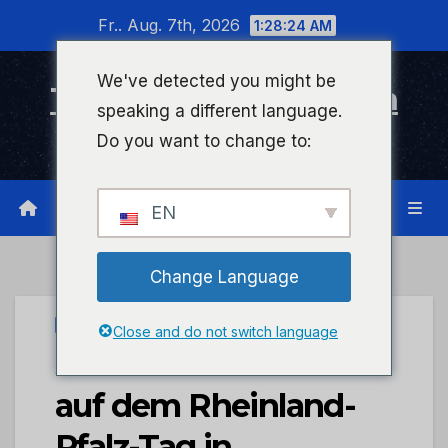
Zum
Fr.. Aug. 7th, 2026
1:28:24 AM
Inhalt
wechseln
We've detected you might be
Timeline Bad Kreuznach
speaking a different language.
Infonetzwerk für Bad Kreuznach
Do you want to change to:
EN
Change Language
STADTKREUZNACH
Close and do not switch language
Stadt Bad Kreuznach
auf dem Rheinland-
Pfalz-Tag in