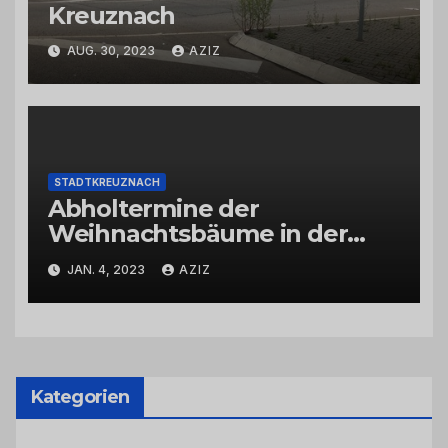
Kreuznach
AUG. 30, 2023
AZIZ
STADTKREUZNACH
Abholtermine der
Weihnachtsbäume in der
Kernstadt und in den
JAN. 4, 2023
AZIZ
Stadtteilen
Kategorien