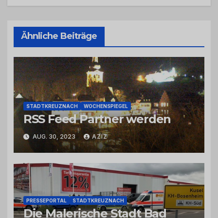
Ähnliche Beiträge
STADTKREUZNACH
WOCHENSPIEGEL
RSS Feed Partner werden
AUG. 30, 2023
AZIZ
PRESSEPORTAL
STADTKREUZNACH
Die Malerische Stadt Bad