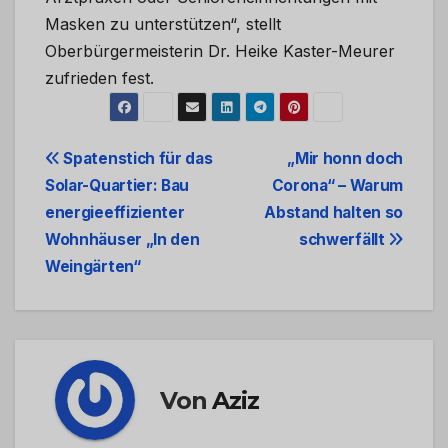
Masken zu unterstützen“, stellt
Oberbürgermeisterin Dr. Heike Kaster-Meurer
zufrieden fest.
Beitrags-
Spatenstich für das
„Mir honn doch
Solar-Quartier: Bau
Corona“ – Warum
Navigation
energieeffizienter
Abstand halten so
Wohnhäuser „In den
schwerfällt
Weingärten“
Von
Aziz