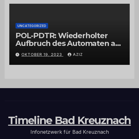
UNCATEGORIZED
POL-PDTR: Wiederholter
Aufbruch des Automaten am
Wohnmobilstellplatz in
OKTOBER 19, 2023
AZIZ
Hermeskeil am Labachweg
Timeline Bad Kreuznach
Infonetzwerk für Bad Kreuznach