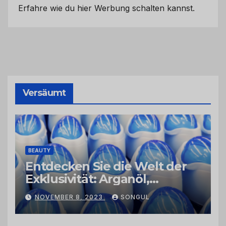
Erfahre wie du hier Werbung schalten kannst.
Versäumt
BEAUTY
Entdecken Sie die Welt der
Exklusivität: Arganöl,
Kaktusfeigenkernöl und
NOVEMBER 8, 2023
SONGUL
Schwarzkümmelöl von
vertrauenswürdigen