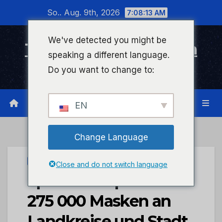
Zum
So.. Aug. 9th, 2026
7:08:13 AM
Inhalt
wechseln
We've detected you might be
Timeline Bad Kreuznach
speaking a different language.
Infonetzwerk für Bad Kreuznach
Do you want to change to:
EN
Change Language
STADTKREUZNACH
Close and do not switch language
Sparkasse spendet
275 000 Masken an
Landkreise und Stadt