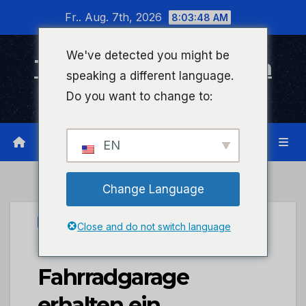
Zum
Fr.. Aug. 7th, 2026
8:03:48 AM
Inhalt
wechseln
We've detected you might be
Timeline Bad Kreuznach
speaking a different language.
Infonetzwerk für Bad Kreuznach
Do you want to change to:
EN
Change Language
STADTKREUZNACH
Close and do not switch language
Schließfächer der
Fahrradgarage
erhalten ein