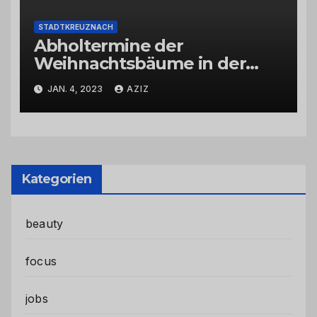
STADTKREUZNACH
Abholtermine der
Weihnachtsbäume in der
Kernstadt und in den
JAN. 4, 2023
AZIZ
Stadtteilen
Kategorien
beauty
focus
jobs