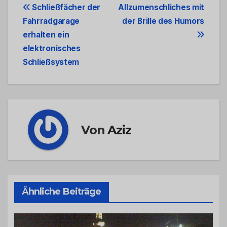
Beitrags-
Schließfächer der
Allzumenschliches mit
Fahrradgarage
der Brille des Humors
Navigation
erhalten ein
elektronisches
Schließsystem
Von
Aziz
Ähnliche Beiträge