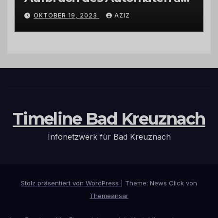
Wohnmobilstellplatz in
OKTOBER 19, 2023
AZIZ
Hermeskeil am Labachweg
Timeline Bad Kreuznach
Infonetzwerk für Bad Kreuznach
Stolz präsentiert von WordPress
|
Theme: News Click von
Themeansar