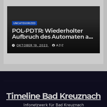
UNCATEGORIZED
POL-PDTR: Wiederholter
Aufbruch des Automaten am
Wohnmobilstellplatz in
OKTOBER 19, 2023
AZIZ
Hermeskeil am Labachweg
Timeline Bad Kreuznach
Infonetzwerk für Bad Kreuznach