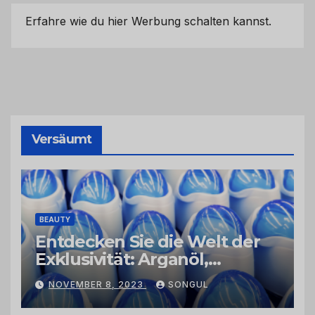
Erfahre wie du hier Werbung schalten kannst.
Versäumt
BEAUTY
Entdecken Sie die Welt der
Exklusivität: Arganöl,
Kaktusfeigenkernöl und
NOVEMBER 8, 2023
SONGUL
Schwarzkümmelöl von
vertrauenswürdigen