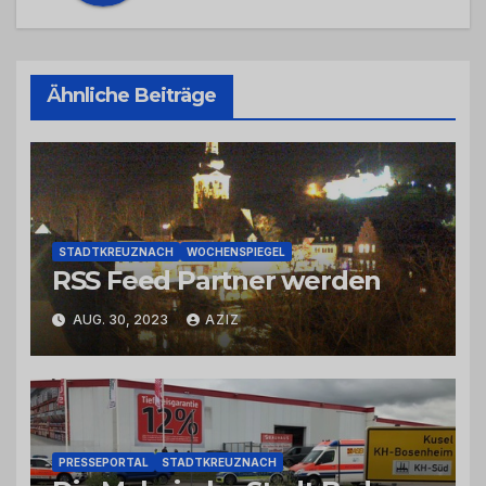
Ähnliche Beiträge
STADTKREUZNACH
WOCHENSPIEGEL
RSS Feed Partner werden
AUG. 30, 2023
AZIZ
PRESSEPORTAL
STADTKREUZNACH