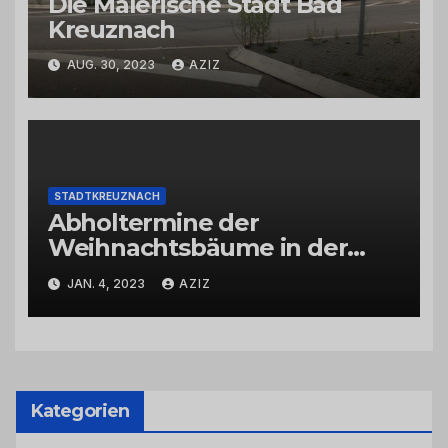
Die Malerische Stadt Bad
Kreuznach
AUG. 30, 2023
AZIZ
STADTKREUZNACH
Abholtermine der
Weihnachtsbäume in der
Kernstadt und in den
JAN. 4, 2023
AZIZ
Stadtteilen
Kategorien