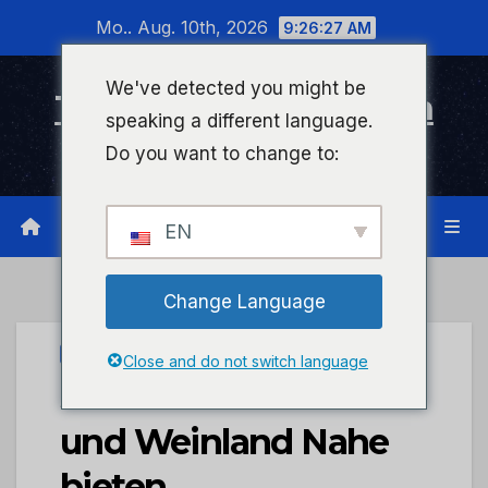
Zum
Mo.. Aug. 10th, 2026
9:26:27 AM
Inhalt
wechseln
We've detected you might be
Timeline Bad Kreuznach
speaking a different language.
Infonetzwerk für Bad Kreuznach
Do you want to change to:
EN
Change Language
STADTKREUZNACH
Close and do not switch language
Schaustellerverband
und Weinland Nahe
bieten