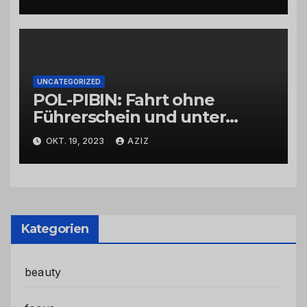
UNCATEGORIZED
POL-PIBIN: Fahrt ohne
Führerschein und unter
Einfluss von Drogen
OKT. 19, 2023
AZIZ
Kategorien
beauty