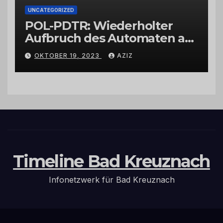
UNCATEGORIZED
POL-PDTR: Wiederholter
Aufbruch des Automaten am
Wohnmobilstellplatz in
OKTOBER 19, 2023
AZIZ
Hermeskeil am Labachweg
Timeline Bad Kreuznach
Infonetzwerk für Bad Kreuznach