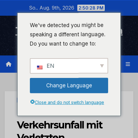
Zum
So.. Aug. 9th, 2026
2:50:29 PM
Inhalt
wechseln
We've detected you might be
Timeline Bad Kreuznach
speaking a different language.
Infonetzwerk für Bad Kreuznach
Do you want to change to:
EN
Change Language
UNCATEGORIZED
Close and do not switch language
POL-VDMZ:
Verkehrsunfall mit
Verletzten