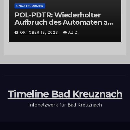
UNCATEGORIZED
POL-PDTR: Wiederholter
Aufbruch des Automaten am
Wohnmobilstellplatz in
OKTOBER 19, 2023
AZIZ
Hermeskeil am Labachweg
Timeline Bad Kreuznach
Infonetzwerk für Bad Kreuznach