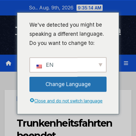
Zum
So.. Aug. 9th, 2026
9:35:14 AM
Inhalt
wechseln
We've detected you might be
Timeline Bad Kreuznach
speaking a different language.
Infonetzwerk für Bad Kreuznach
Do you want to change to:
EN
Change Language
UNCATEGORIZED
Close and do not switch language
POL-VDMZ: Mehrere
Trunkenheitsfahrten
beendet