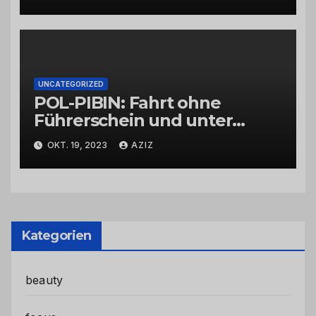
UNCATEGORIZED
POL-PIBIN: Fahrt ohne
Führerschein und unter
Einfluss von Drogen
OKT. 19, 2023
AZIZ
Kategorien
beauty