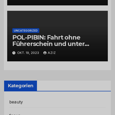
UNCATEGORIZED
POL-PIBIN: Fahrt ohne
Führerschein und unter
Einfluss von Drogen
OKT. 19, 2023
AZIZ
Kategorien
beauty