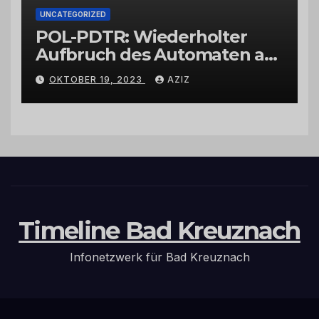
UNCATEGORIZED
POL-PDTR: Wiederholter
Aufbruch des Automaten am
Wohnmobilstellplatz in
OKTOBER 19, 2023
AZIZ
Hermeskeil am Labachweg
Timeline Bad Kreuznach
Infonetzwerk für Bad Kreuznach