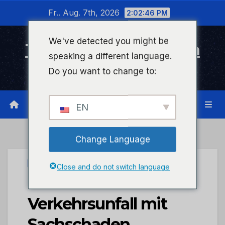
Zum
Fr.. Aug. 7th, 2026
2:02:46 PM
Inhalt
wechseln
We've detected you might be
Timeline Bad Kreuznach
speaking a different language.
Infonetzwerk für Bad Kreuznach
Do you want to change to:
EN
Change Language
UNCATEGORIZED
Close and do not switch language
POL-VDKO:
Verkehrsunfall mit
Sachschaden