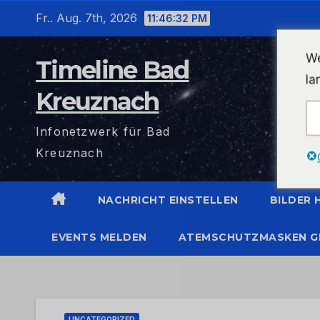
Zum
Fr.. Aug. 7th, 2026
11:46:32 PM
Inhalt
wechseln
We
Timeline Bad
la
Kreuznach
Infonetzwerk für Bad
Kreuznach
NACHRICHT EINSTELLEN
BILDER
EVENTS MELDEN
ATEMSCHUTZMASKEN G
UNCATEGORIZED