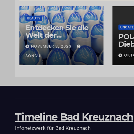
BEAUTY
Entdecken Sie die
UNCATE
Welt der
POL
Exklusivität:
Dieb
NOVEMBER 8, 2023
Arganöl,
Gra
OKT
Kaktusfeigenkernöl
SONGUL
und
Schwarzkümmelöl
von
vertrauenswürdige
n Großhändlern
und Anbietern
Timeline Bad Kreuznach
Infonetzwerk für Bad Kreuznach