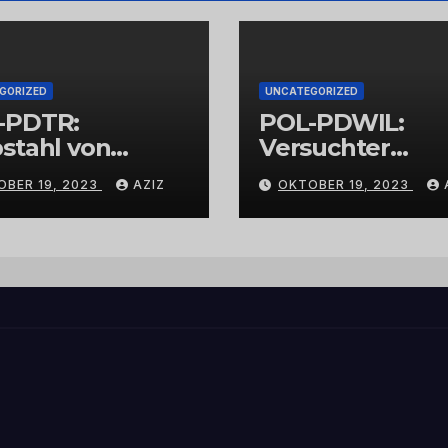
GORIZED
UNCATEGORIZED
-PDTR:
POL-PDWIL:
stahl von
Versuchter
bschmuck
Einbruch im
OBER 19, 2023
AZIZ
OKTOBER 19, 2023
Gewerbegebiet
Wittlich