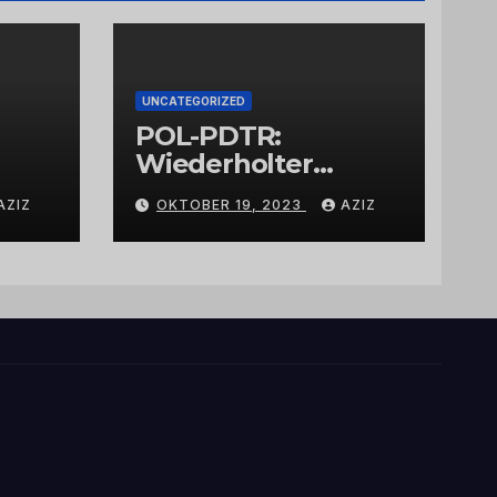
UNCATEGORIZED
POL-PDTR:
Wiederholter
Aufbruch des
AZIZ
OKTOBER 19, 2023
AZIZ
Automaten am
Wohnmobilstellplat
z in Hermeskeil am
Labachweg