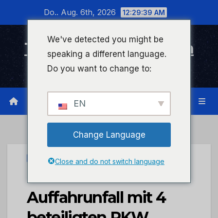
Zum
Do.. Aug. 6th, 2026
12:29:39 AM
Inhalt
wechseln
We've detected you might be
Timeline Bad Kreuznach
speaking a different language.
Infonetzwerk für Bad Kreuznach
Do you want to change to:
EN
Change Language
UNCATEGORIZED
Close and do not switch language
POL-VDKO:
Auffahrunfall mit 4
beteiligten PKW