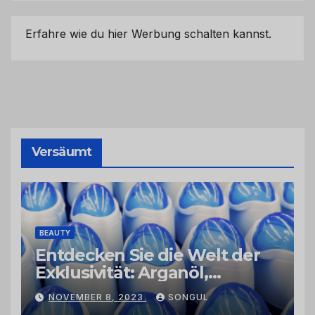
Erfahre wie du hier Werbung schalten kannst.
Versäumt
BEAUTY
Entdecken Sie die Welt der
Exklusivität: Arganöl,
Kaktusfeigenkernöl und
NOVEMBER 8, 2023
SONGUL
Schwarzkümmelöl von