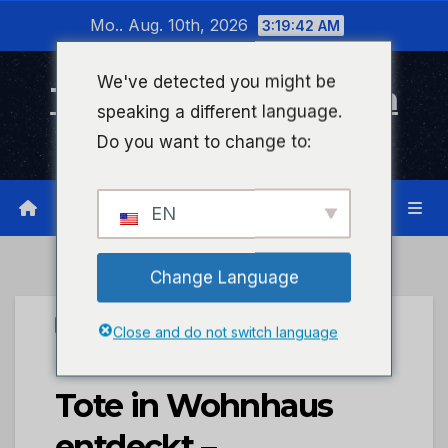
Zum
Mo.. Aug. 10th, 2026
3:19:42 AM
Inhalt
wechseln
We've detected you might be
Timeline Bad Kreuznach
speaking a different language.
Infonetzwerk für Bad Kreuznach
Do you want to change to:
EN
Change Language
UNCATEGORIZED
Close and do not switch language
POL-PPWP: Zwei
Tote in Wohnhaus
entdeckt –