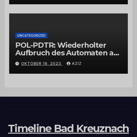
UNCATEGORIZED
POL-PDTR: Wiederholter
Aufbruch des Automaten am
Wohnmobilstellplatz in
OKTOBER 19, 2023
AZIZ
Hermeskeil am Labachweg
Timeline Bad Kreuznach