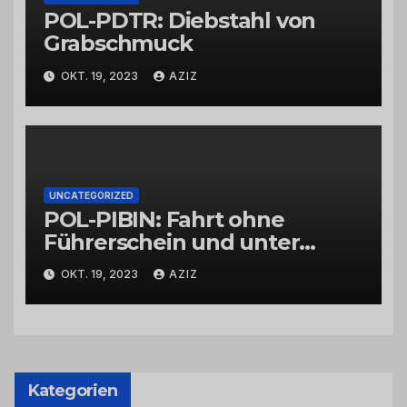
POL-PDTR: Diebstahl von
Grabschmuck
OKT. 19, 2023
AZIZ
UNCATEGORIZED
POL-PIBIN: Fahrt ohne
Führerschein und unter
Einfluss von Drogen
OKT. 19, 2023
AZIZ
Kategorien