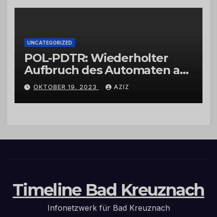
UNCATEGORIZED
POL-PDTR: Wiederholter
Aufbruch des Automaten am
Wohnmobilstellplatz in
OKTOBER 19, 2023
AZIZ
Hermeskeil am Labachweg
Timeline Bad Kreuznach
Infonetzwerk für Bad Kreuznach