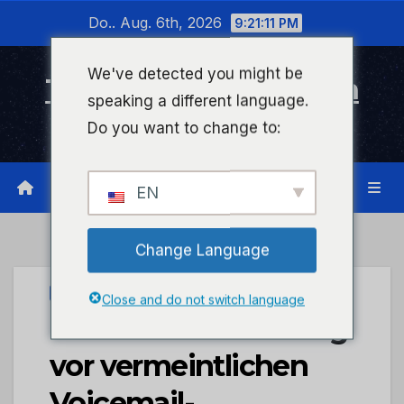
Zum
Do.. Aug. 6th, 2026
9:21:11 PM
Inhalt
wechseln
We've detected you might be
Timeline Bad Kreuznach
speaking a different language.
Infonetzwerk für Bad Kreuznach
Do you want to change to:
EN
Change Language
UNCATEGORIZED
Close and do not switch language
POL-PPWP: Warnung
vor vermeintlichen
Voicemail-