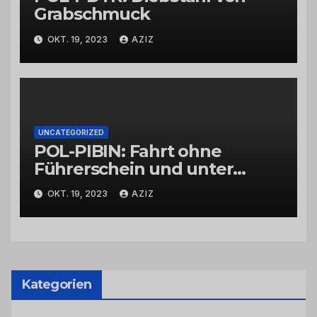
Grabschmuck
OKT. 19, 2023
AZIZ
UNCATEGORIZED
POL-PIBIN: Fahrt ohne
Führerschein und unter
Einfluss von Drogen
OKT. 19, 2023
AZIZ
Kategorien