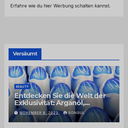
Erfahre wie du hier Werbung schalten kannst.
Versäumt
BEAUTY
Entdecken Sie die Welt der
Exklusivität: Arganöl,
Kaktusfeigenkernöl und
NOVEMBER 8, 2023
SONGUL
Schwarzkümmelöl von
vertrauenswürdigen