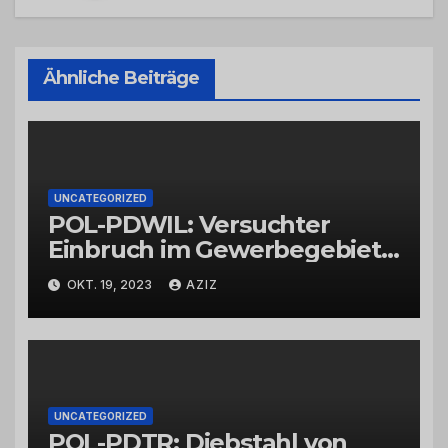
Ähnliche Beiträge
UNCATEGORIZED
POL-PDWIL: Versuchter
Einbruch im Gewerbegebiet
Wittlich
OKT. 19, 2023
AZIZ
UNCATEGORIZED
POL-PDTR: Diebstahl von