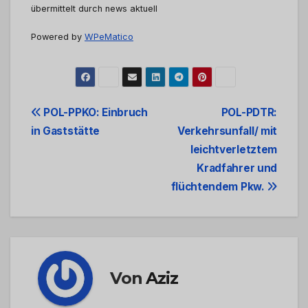
übermittelt durch news aktuell
Powered by
WPeMatico
Beitrags-
POL-PPKO: Einbruch
POL-PDTR:
in Gaststätte
Verkehrsunfall/ mit
Navigation
leichtverletztem
Kradfahrer und
flüchtendem Pkw.
Von
Aziz