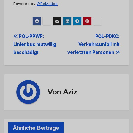
Powered by
WPeMatico
Beitrags-
POL-PPWP:
POL-PDKO:
Linienbus mutwillig
Verkehrsunfall mit
Navigation
beschädigt
verletzten Personen
Von
Aziz
Ähnliche Beiträge