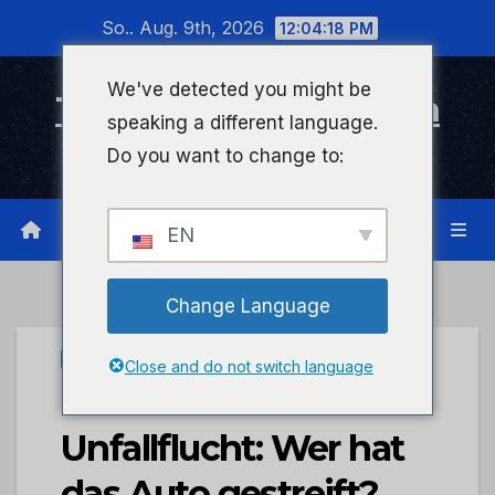
Zum
So.. Aug. 9th, 2026
12:04:19 PM
Inhalt
wechseln
We've detected you might be
Timeline Bad Kreuznach
speaking a different language.
Infonetzwerk für Bad Kreuznach
Do you want to change to:
EN
Change Language
UNCATEGORIZED
Close and do not switch language
POL-PPWP:
Unfallflucht: Wer hat
das Auto gestreift?