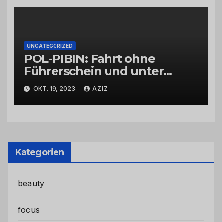
UNCATEGORIZED
POL-PIBIN: Fahrt ohne
Führerschein und unter
Einfluss von Drogen
OKT. 19, 2023
AZIZ
Kategorien
beauty
focus