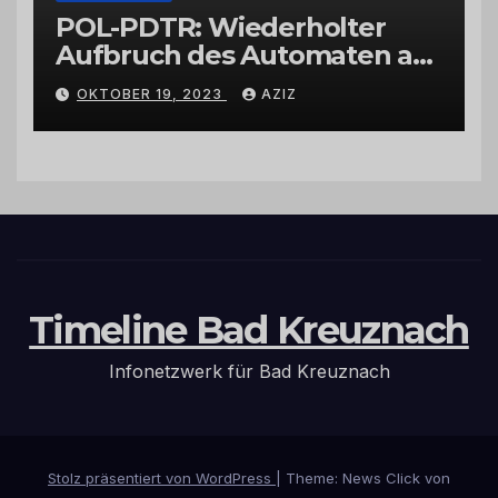
POL-PDTR: Wiederholter
Aufbruch des Automaten am
Wohnmobilstellplatz in
OKTOBER 19, 2023
AZIZ
Hermeskeil am Labachweg
Timeline Bad Kreuznach
Infonetzwerk für Bad Kreuznach
Stolz präsentiert von WordPress
|
Theme: News Click von