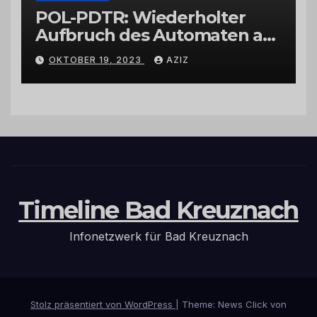
POL-PDTR: Wiederholter
Aufbruch des Automaten am
Wohnmobilstellplatz in
OKTOBER 19, 2023
AZIZ
Hermeskeil am Labachweg
Timeline Bad Kreuznach
Infonetzwerk für Bad Kreuznach
Stolz präsentiert von WordPress
|
Theme: News Click von