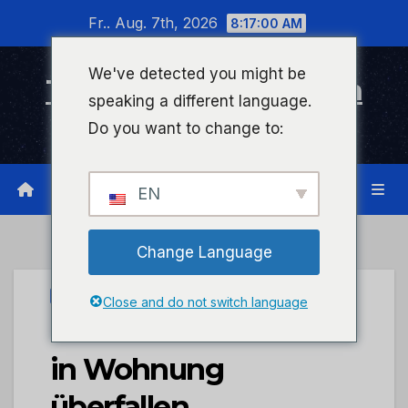
Zum
Fr.. Aug. 7th, 2026
8:17:00 AM
Inhalt
wechseln
We've detected you might be
Timeline Bad Kreuznach
speaking a different language.
Infonetzwerk für Bad Kreuznach
Do you want to change to:
EN
Change Language
UNCATEGORIZED
Close and do not switch language
POL-PPWP: Seniorin
in Wohnung
überfallen