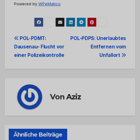
Powered by
WPeMatico
Beitrags-
POL-PDMT:
POL-PDPS: Unerlaubtes
Dausenau- Flucht vor
Entfernen vom
Navigation
einer Polizeikontrolle
Unfallort
Von
Aziz
Ähnliche Beiträge