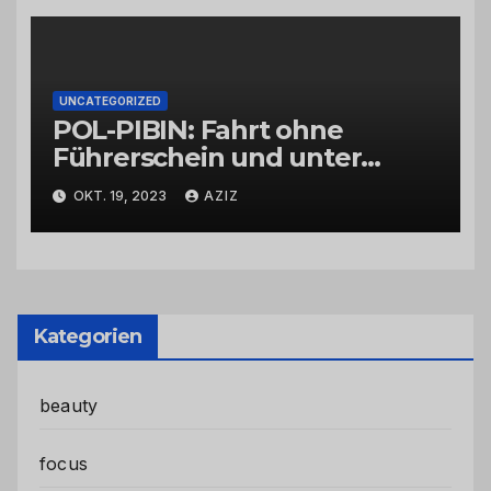
UNCATEGORIZED
POL-PIBIN: Fahrt ohne
Führerschein und unter
Einfluss von Drogen
OKT. 19, 2023
AZIZ
Kategorien
beauty
focus