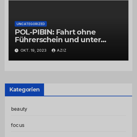
UNCATEGORIZED
POL-PIBIN: Fahrt ohne
Führerschein und unter
Einfluss von Drogen
OKT. 19, 2023
AZIZ
Kategorien
beauty
focus