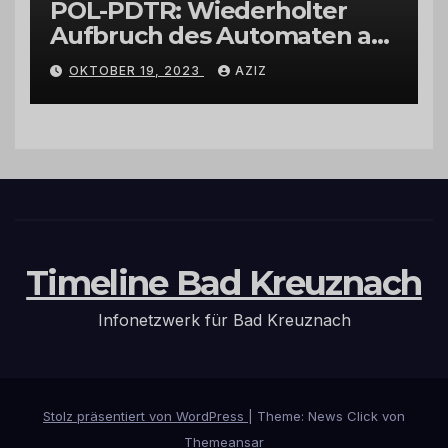
POL-PDTR: Wiederholter
Aufbruch des Automaten am
Wohnmobilstellplatz in
OKTOBER 19, 2023
AZIZ
Hermeskeil am Labachweg
Timeline Bad Kreuznach
Infonetzwerk für Bad Kreuznach
Stolz präsentiert von WordPress
|
Theme: News Click von
Themeansar