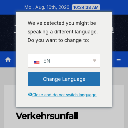
Zum
Mo.. Aug. 10th, 2026
10:24:39 AM
Inhalt
wechseln
We've detected you might be
Timeline Bad Kreuznach
speaking a different language.
Infonetzwerk für Bad Kreuznach
Do you want to change to:
EN
Change Language
UNCATEGORIZED
Close and do not switch language
POL-PPWP: Schwerer
Verkehrsunfall