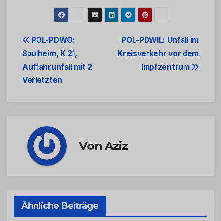
Beitrags-
POL-PDWO:
POL-PDWIL: Unfall im
Saulheim, K 21,
Kreisverkehr vor dem
Navigation
Auffahrunfall mit 2
Impfzentrum
Verletzten
Von
Aziz
Ähnliche Beiträge