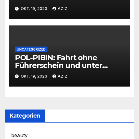
OKT. 19, 2023
AZIZ
UNCATEGORIZED
POL-PIBIN: Fahrt ohne
Führerschein und unter
Einfluss von Drogen
OKT. 19, 2023
AZIZ
Kategorien
beauty