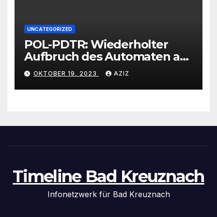
UNCATEGORIZED
POL-PDTR: Wiederholter
Aufbruch des Automaten am
Wohnmobilstellplatz in
OKTOBER 19, 2023
AZIZ
Hermeskeil am Labachweg
Timeline Bad Kreuznach
Infonetzwerk für Bad Kreuznach