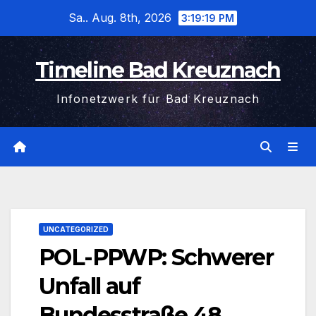
Zum
Sa.. Aug. 8th, 2026
3:19:19 PM
Inhalt
wechseln
Timeline Bad Kreuznach
Infonetzwerk für Bad Kreuznach
UNCATEGORIZED
POL-PPWP: Schwerer
Unfall auf
Bundesstraße 48