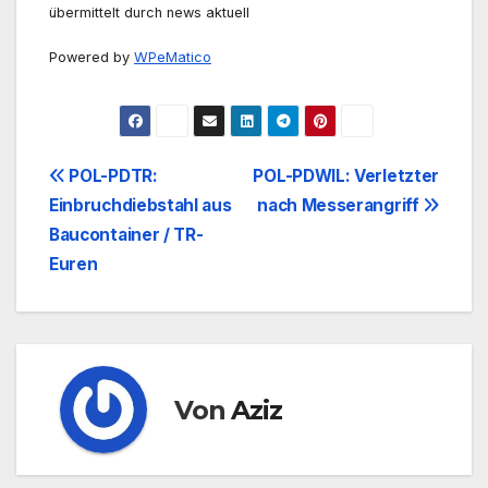
übermittelt durch news aktuell
Powered by
WPeMatico
Beitrags-
POL-PDTR:
POL-PDWIL: Verletzter
Einbruchdiebstahl aus
nach Messerangriff
Navigation
Baucontainer / TR-
Euren
Von
Aziz