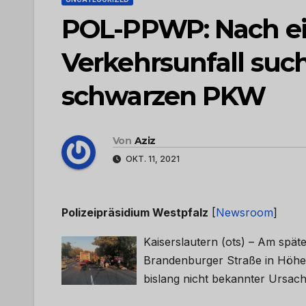
POL-PPWP: Nach e
Verkehrsunfall such
schwarzen PKW
Von
Aziz
OKT. 11, 2021
Polizeipräsidium Westpfalz
[
Newsroom
]
Kaiserslautern (ots) – Am spät
Brandenburger Straße in Höhe 
bislang nicht bekannter Ursac