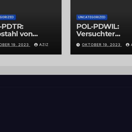
GORIZED
UNCATEGORIZED
-PDTR:
POL-PDWIL:
stahl von
Versuchter
bschmuck
Einbruch im
OBER 19, 2023
AZIZ
OKTOBER 19, 2023
Gewerbegebiet
Wittlich