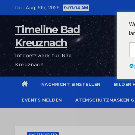
Zum
Do.. Aug. 6th, 2026
9:01:04 AM
Inhalt
wechseln
We
Timeline Bad
la
Kreuznach
Infonetzwerk für Bad
Kreuznach
NACHRICHT EINSTELLEN
BILDER
EVENTS MELDEN
ATEMSCHUTZMASKEN G
UNCATEGORIZED