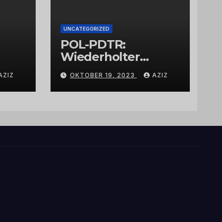
UNCATEGORIZED
POL-PDTR:
Wiederholter
Aufbruch des
AZIZ
OKTOBER 19, 2023
AZIZ
Automaten am
Wohnmobilstellplat
z in Hermeskeil am
Labachweg