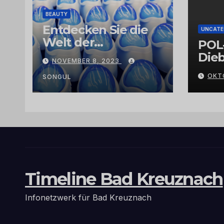
BEAUTY
Entdecken Sie die
UNCATE
Welt der
POL
Exklusivität:
Dieb
NOVEMBER 8, 2023
Arganöl,
Gra
OKT
Kaktusfeigenkernöl
SONGUL
und
Schwarzkümmelöl
von
vertrauenswürdige
n Großhändlern
und Anbietern
Timeline Bad Kreuznach
Infonetzwerk für Bad Kreuznach