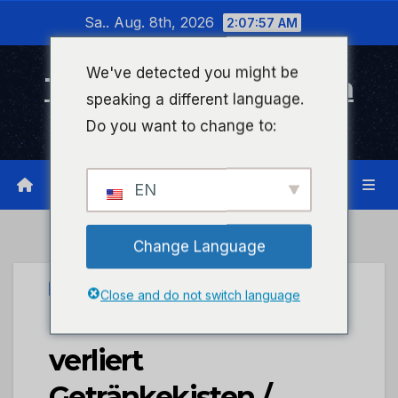
Zum
Sa.. Aug. 8th, 2026
2:07:57 AM
Inhalt
wechseln
We've detected you might be
Timeline Bad Kreuznach
speaking a different language.
Infonetzwerk für Bad Kreuznach
Do you want to change to:
EN
Change Language
UNCATEGORIZED
Close and do not switch language
POL-PPTR: Lkw
verliert
Getränkekisten /