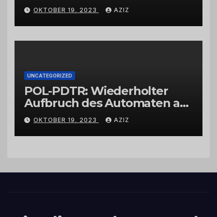
Wittlich
OKTOBER 19, 2023
AZIZ
UNCATEGORIZED
POL-PDTR: Wiederholter
Aufbruch des Automaten am
Wohnmobilstellplatz in
OKTOBER 19, 2023
AZIZ
Hermeskeil am Labachweg