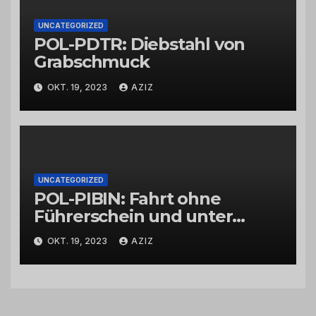
UNCATEGORIZED
POL-PDTR: Diebstahl von
Grabschmuck
OKT. 19, 2023
AZIZ
UNCATEGORIZED
POL-PIBIN: Fahrt ohne
Führerschein und unter
Einfluss von Drogen
OKT. 19, 2023
AZIZ