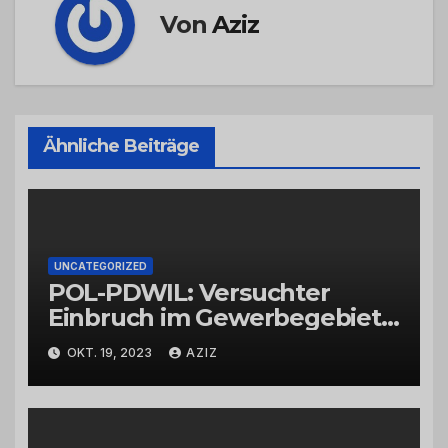
Von
Aziz
Ähnliche Beiträge
UNCATEGORIZED
POL-PDWIL: Versuchter
Einbruch im Gewerbegebiet
Wittlich
OKT. 19, 2023
AZIZ