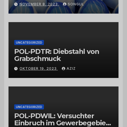
Kaktusfeigenkernöl und
NOVEMBER 8, 2023
SONGUL
Schwarzkümmelöl von
vertrauenswürdigen
Großhändlern und Anbietern
UNCATEGORIZED
POL-PDTR: Diebstahl von
Grabschmuck
OKTOBER 19, 2023
AZIZ
UNCATEGORIZED
POL-PDWIL: Versuchter
Einbruch im Gewerbegebiet