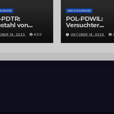
GORIZED
UNCATEGORIZED
-PDTR:
POL-PDWIL:
stahl von
Versuchter
bschmuck
Einbruch im
OBER 19, 2023
AZIZ
OKTOBER 19, 2023
Gewerbegebiet
Wittlich