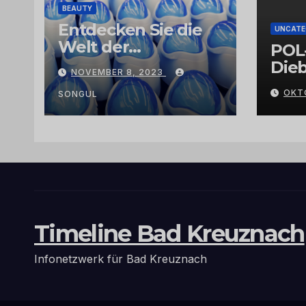
BEAUTY
Entdecken Sie die
UNCATE
Welt der
POL
Exklusivität:
Dieb
NOVEMBER 8, 2023
Arganöl,
Gra
OKT
Kaktusfeigenkernöl
SONGUL
und
Schwarzkümmelöl
von
vertrauenswürdige
n Großhändlern
und Anbietern
Timeline Bad Kreuznach
Infonetzwerk für Bad Kreuznach