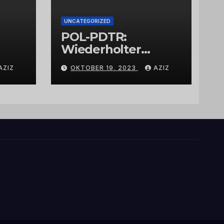
UNCATEGORIZED
POL-PDTR:
Wiederholter
Aufbruch des
AZIZ
OKTOBER 19, 2023
AZIZ
Automaten am
Wohnmobilstellplat
z in Hermeskeil am
Labachweg