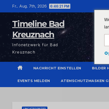
Zum
Fr.. Aug. 7th, 2026
6:46:22 PM
Inhalt
wechseln
We
Timeline Bad
la
Kreuznach
Infonetzwerk für Bad
Kreuznach
NACHRICHT EINSTELLEN
BILDER
EVENTS MELDEN
ATEMSCHUTZMASKEN G
UNCATEGORIZED