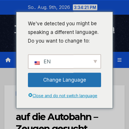
Zum
So.. Aug. 9th, 2026
3:34:22 PM
Inhalt
wechseln
We've detected you might be
Timeline Bad Kreuznach
speaking a different language.
Infonetzwerk für Bad Kreuznach
Do you want to change to:
EN
Change Language
UNCATEGORIZED
Close and do not switch language
POL-PPTR: Falschrum
auf die Autobahn –
Zeugen gesucht