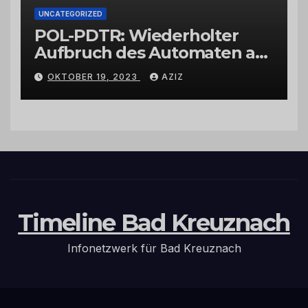
UNCATEGORIZED
POL-PDTR: Wiederholter
Aufbruch des Automaten am
Wohnmobilstellplatz in
OKTOBER 19, 2023
AZIZ
Hermeskeil am Labachweg
Timeline Bad Kreuznach
Infonetzwerk für Bad Kreuznach