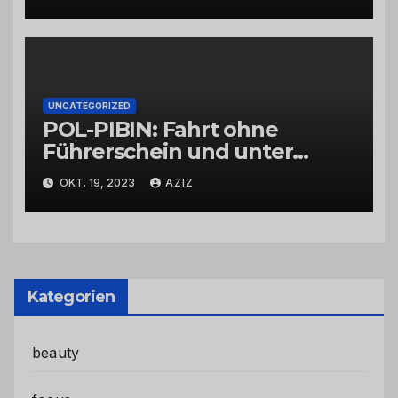
UNCATEGORIZED
POL-PIBIN: Fahrt ohne
Führerschein und unter
Einfluss von Drogen
OKT. 19, 2023
AZIZ
Kategorien
beauty