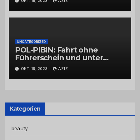
OKT. 19, 2023
AZIZ
UNCATEGORIZED
POL-PIBIN: Fahrt ohne
Führerschein und unter
Einfluss von Drogen
OKT. 19, 2023
AZIZ
Kategorien
beauty