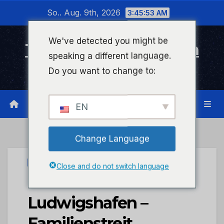
Zum
So.. Aug. 9th, 2026
3:45:53 AM
Inhalt
wechseln
We've detected you might be
Timeline Bad Kreuznach
speaking a different language.
Infonetzwerk für Bad Kreuznach
Do you want to change to:
EN
Change Language
UNCATEGORIZED
Close and do not switch language
POL-PPRP:
Ludwigshafen –
Familienstreit