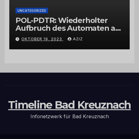
UNCATEGORIZED
POL-PDTR: Wiederholter
Aufbruch des Automaten am
Wohnmobilstellplatz in
OKTOBER 19, 2023
AZIZ
Hermeskeil am Labachweg
Timeline Bad Kreuznach
Infonetzwerk für Bad Kreuznach