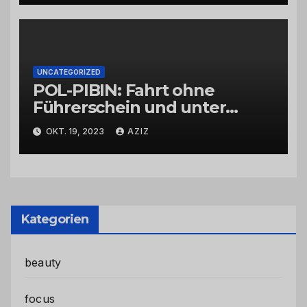
UNCATEGORIZED
POL-PIBIN: Fahrt ohne
Führerschein und unter
Einfluss von Drogen
OKT. 19, 2023
AZIZ
Kategorien
beauty
focus