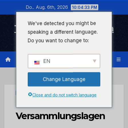
Zum
Do.. Aug. 6th, 2026
10:04:33 PM
Inhalt
wechseln
We've detected you might be
Timeline Bad Kreuznach
speaking a different language.
Infonetzwerk für Bad Kreuznach
Do you want to change to:
EN
Change Language
UNCATEGORIZED
Close and do not switch language
POL-PPMZ: Mehrere
Versammlungslagen