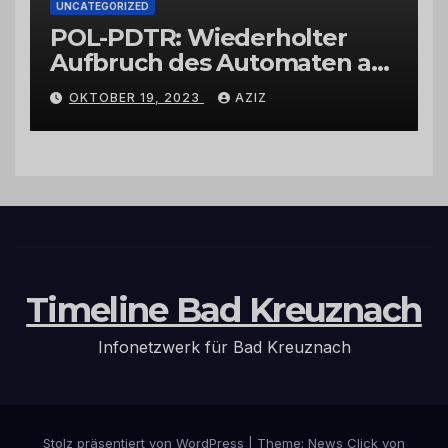
UNCATEGORIZED
POL-PDTR: Wiederholter
Aufbruch des Automaten am
Wohnmobilstellplatz in
OKTOBER 19, 2023
AZIZ
Hermeskeil am Labachweg
Timeline Bad Kreuznach
Infonetzwerk für Bad Kreuznach
Stolz präsentiert von WordPress
|
Theme: News Click von