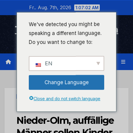
Zum
Fr.. Aug. 7th, 2026
1:07:02 AM
Inhalt
wechseln
We've detected you might be
Timeline Bad Kreuznach
speaking a different language.
Infonetzwerk für Bad Kreuznach
Do you want to change to:
EN
Change Language
UNCATEGORIZED
Close and do not switch language
POL-PPMZ: Mainz –
Nieder-Olm, auffällige
Männer sollen Kinder