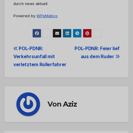
durch news aktuell
Powered by
WPeMatico
Beitrags-
POL-PDNR:
POL-PDNR: Feier lief
Verkehrsunfall mit
aus dem Ruder
Navigation
verletztem Rollerfahrer
Von
Aziz