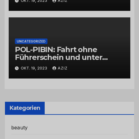
OKT. 19, 2023
AZIZ
UNCATEGORIZED
POL-PIBIN: Fahrt ohne
Führerschein und unter
Einfluss von Drogen
OKT. 19, 2023
AZIZ
Kategorien
beauty