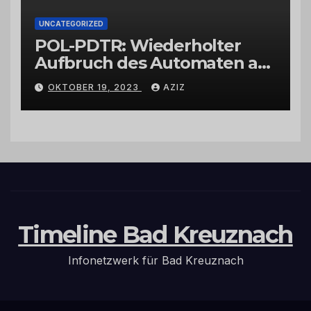
UNCATEGORIZED
POL-PDTR: Wiederholter
Aufbruch des Automaten am
Wohnmobilstellplatz in
OKTOBER 19, 2023
AZIZ
Hermeskeil am Labachweg
Timeline Bad Kreuznach
Infonetzwerk für Bad Kreuznach