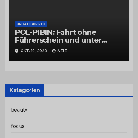
UNCATEGORIZED
POL-PIBIN: Fahrt ohne
Führerschein und unter
Einfluss von Drogen
OKT. 19, 2023
AZIZ
Kategorien
beauty
focus