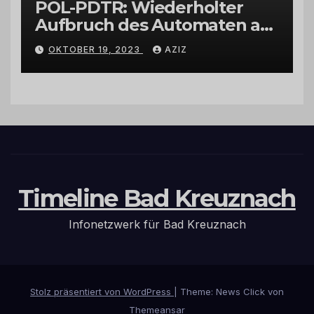
POL-PDTR: Wiederholter
Aufbruch des Automaten am
Wohnmobilstellplatz in
OKTOBER 19, 2023
AZIZ
Hermeskeil am Labachweg
Timeline Bad Kreuznach
Infonetzwerk für Bad Kreuznach
Stolz präsentiert von WordPress
|
Theme: News Click von
Themeansar