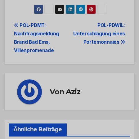
Beitrags-
POL-PDMT:
POL-PDWIL:
Nachtragsmeldung
Unterschlagung eines
Navigation
Brand Bad Ems,
Portemonnaies
Villenpromenade
Von
Aziz
Ähnliche Beiträge