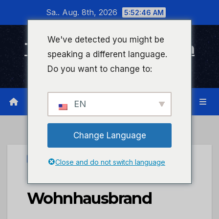
Zum
Sa.. Aug. 8th, 2026
5:52:46 AM
Inhalt
wechseln
We've detected you might be
Timeline Bad Kreuznach
speaking a different language.
Infonetzwerk für Bad Kreuznach
Do you want to change to:
EN
Change Language
UNCATEGORIZED
Close and do not switch language
POL-PPKO: Aktueller
Wohnhausbrand