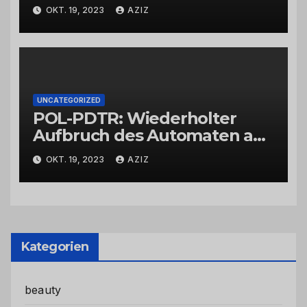
OKT. 19, 2023
AZIZ
UNCATEGORIZED
POL-PDTR: Wiederholter
Aufbruch des Automaten am
Wohnmobilstellplatz in
OKT. 19, 2023
AZIZ
Hermeskeil am Labachweg
Kategorien
beauty