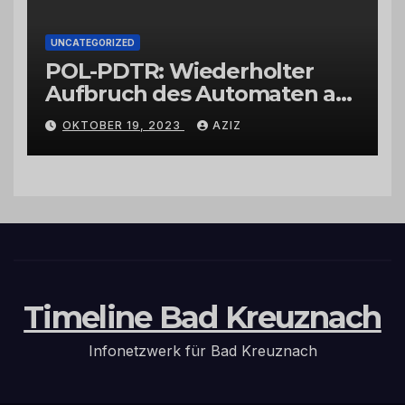
UNCATEGORIZED
POL-PDTR: Wiederholter
Aufbruch des Automaten am
Wohnmobilstellplatz in
OKTOBER 19, 2023
AZIZ
Hermeskeil am Labachweg
Timeline Bad Kreuznach
Infonetzwerk für Bad Kreuznach