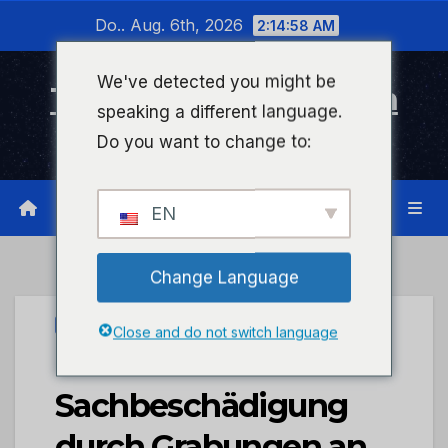
Zum
Do.. Aug. 6th, 2026
2:14:58 AM
Inhalt
wechseln
We've detected you might be
Timeline Bad Kreuznach
speaking a different language.
Infonetzwerk für Bad Kreuznach
Do you want to change to:
EN
Change Language
UNCATEGORIZED
Close and do not switch language
POL-PIOPP:
Sachbeschädigung
durch Grabungen an