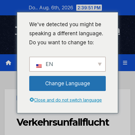
Zum
Do.. Aug. 6th, 2026
2:39:51 PM
Inhalt
wechseln
We've detected you might be
Timeline Bad Kreuznach
speaking a different language.
Infonetzwerk für Bad Kreuznach
Do you want to change to:
EN
Change Language
UNCATEGORIZED
Close and do not switch language
POL-PIKIR:
Verkehrsunfallflucht