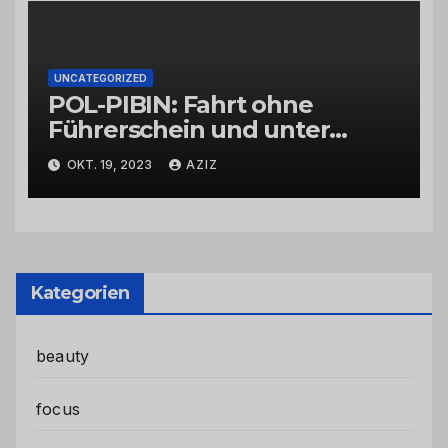
UNCATEGORIZED
POL-PIBIN: Fahrt ohne
Führerschein und unter
Einfluss von Drogen
OKT. 19, 2023
AZIZ
Kategorien
beauty
focus