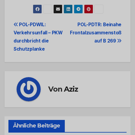
Beitrags-
POL-PDWIL:
POL-PDTR: Beinahe
Verkehrsunfall – PKW
Frontalzusammenstoß
Navigation
durchbricht die
auf B 269
Schutzplanke
Von
Aziz
Ähnliche Beiträge