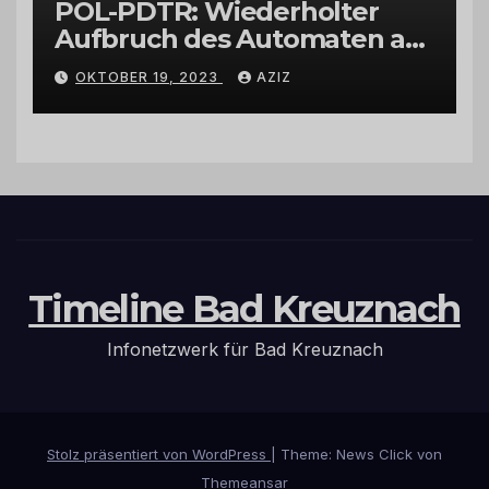
POL-PDTR: Wiederholter
Aufbruch des Automaten am
Wohnmobilstellplatz in
OKTOBER 19, 2023
AZIZ
Hermeskeil am Labachweg
Timeline Bad Kreuznach
Infonetzwerk für Bad Kreuznach
Stolz präsentiert von WordPress
|
Theme: News Click von
Themeansar