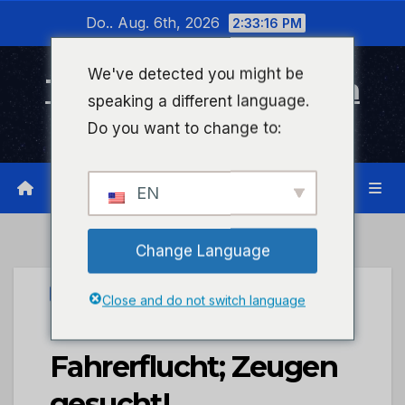
Zum
Do.. Aug. 6th, 2026
2:33:17 PM
Inhalt
wechseln
We've detected you might be
Timeline Bad Kreuznach
speaking a different language.
Infonetzwerk für Bad Kreuznach
Do you want to change to:
EN
Change Language
UNCATEGORIZED
Close and do not switch language
POL-PIKIR:
Fahrerflucht; Zeugen
gesucht!