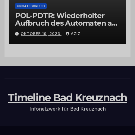
UNCATEGORIZED
POL-PDTR: Wiederholter
Aufbruch des Automaten am
Wohnmobilstellplatz in
OKTOBER 19, 2023
AZIZ
Hermeskeil am Labachweg
Timeline Bad Kreuznach
Infonetzwerk für Bad Kreuznach