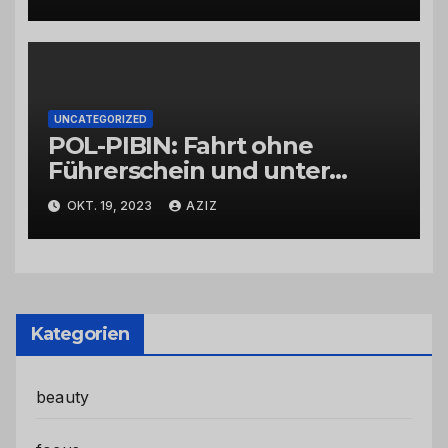
UNCATEGORIZED
POL-PIBIN: Fahrt ohne
Führerschein und unter
Einfluss von Drogen
OKT. 19, 2023
AZIZ
Kategorien
beauty