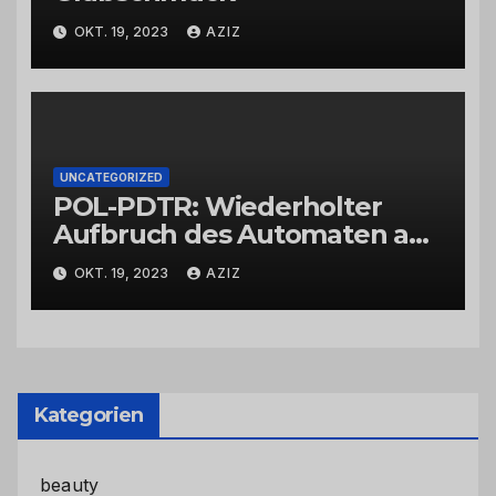
OKT. 19, 2023
AZIZ
UNCATEGORIZED
POL-PDTR: Wiederholter
Aufbruch des Automaten am
Wohnmobilstellplatz in
OKT. 19, 2023
AZIZ
Hermeskeil am Labachweg
Kategorien
beauty