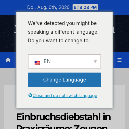
Zum
Do.. Aug. 6th, 2026
9:18:09 PM
Inhalt
wechseln
We've detected you might be
Timeline Bad Kreuznach
speaking a different language.
Infonetzwerk für Bad Kreuznach
Do you want to change to:
EN
Change Language
UNCATEGORIZED
Close and do not switch language
POL-PIKIR:
Einbruchsdiebstahl in
Praxisräume; Zeugen