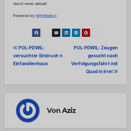
durch news aktuell
Powered by
WPeMatico
Beitrags-
POL-PDWIL:
POL-PDWIL: Zeugen
versuchter Einbruch n
gesucht nach
Navigation
Einfamilienhaus
Verfolgungsfahrt mit
Quad in Irrel
Von
Aziz