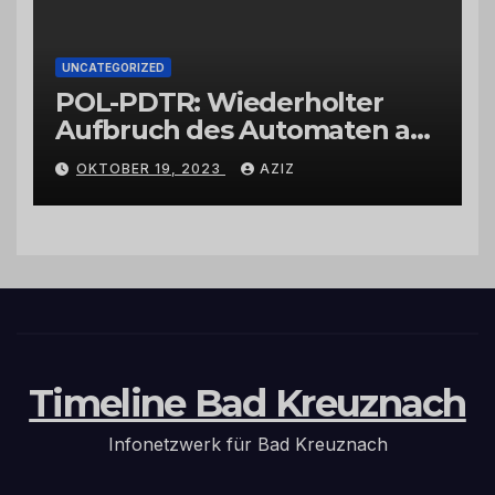
UNCATEGORIZED
POL-PDTR: Wiederholter
Aufbruch des Automaten am
Wohnmobilstellplatz in
OKTOBER 19, 2023
AZIZ
Hermeskeil am Labachweg
Timeline Bad Kreuznach
Infonetzwerk für Bad Kreuznach