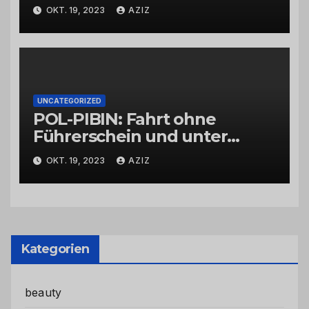
OKT. 19, 2023
AZIZ
UNCATEGORIZED
POL-PIBIN: Fahrt ohne
Führerschein und unter
Einfluss von Drogen
OKT. 19, 2023
AZIZ
Kategorien
beauty