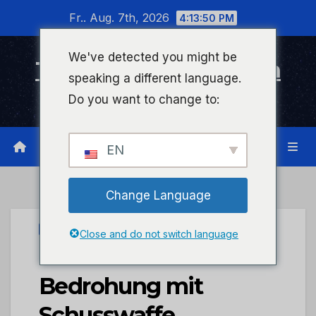
Zum
Fr.. Aug. 7th, 2026
4:13:50 PM
Inhalt
wechseln
We've detected you might be
Timeline Bad Kreuznach
speaking a different language.
Infonetzwerk für Bad Kreuznach
Do you want to change to:
EN
Change Language
UNCATEGORIZED
Close and do not switch language
POL-PIKIR:
Bedrohung mit
Schusswaffe