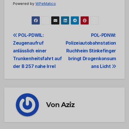
Powered by
WPeMatico
Beitrags-
POL-PDWIL:
POL-PDNW:
Zeugenaufruf
Polizeiautobahnstation
Navigation
anlässlich einer
Ruchheim Stinkefinger
Trunkenheitsfahrt auf
bringt Drogenkonsum
der B 257 nahe Irrel
ans Licht
Von
Aziz