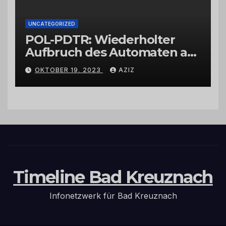
UNCATEGORIZED
POL-PDTR: Wiederholter
Aufbruch des Automaten am
Wohnmobilstellplatz in
OKTOBER 19, 2023
AZIZ
Hermeskeil am Labachweg
Timeline Bad Kreuznach
Infonetzwerk für Bad Kreuznach