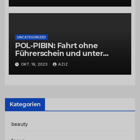
UNCATEGORIZED
POL-PIBIN: Fahrt ohne
Führerschein und unter
Einfluss von Drogen
OKT. 19, 2023
AZIZ
Kategorien
beauty