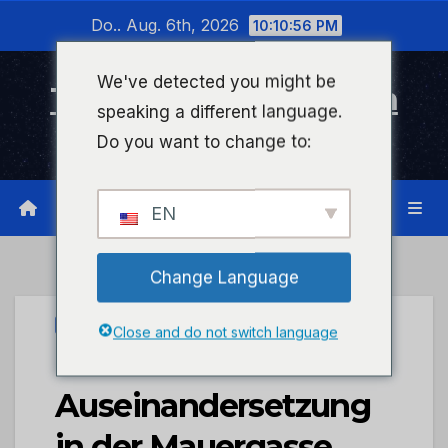
Zum
Do.. Aug. 6th, 2026
10:10:56 PM
Inhalt
wechseln
We've detected you might be
Timeline Bad Kreuznach
speaking a different language.
Infonetzwerk für Bad Kreuznach
Do you want to change to:
EN
Change Language
UNCATEGORIZED
Close and do not switch language
POL-PIKIR:
Auseinandersetzung
in der Mauergasse