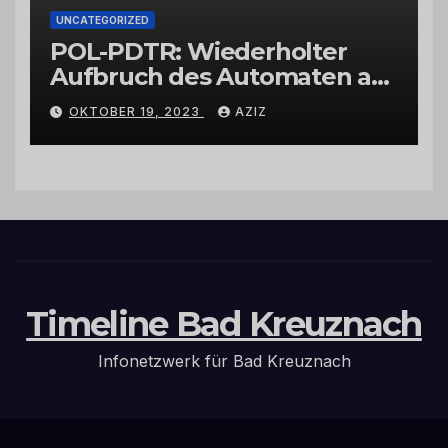
UNCATEGORIZED
POL-PDTR: Wiederholter
Aufbruch des Automaten am
Wohnmobilstellplatz in
OKTOBER 19, 2023
AZIZ
Hermeskeil am Labachweg
Timeline Bad Kreuznach
Infonetzwerk für Bad Kreuznach