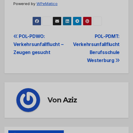
Powered by
WPeMatico
Beitrags-
POL-PDWO:
POL-PDMT:
Verkehrsunfallflucht –
Verkehrsunfallflucht
Navigation
Zeugen gesucht
Berufsschule
Westerburg
Von
Aziz