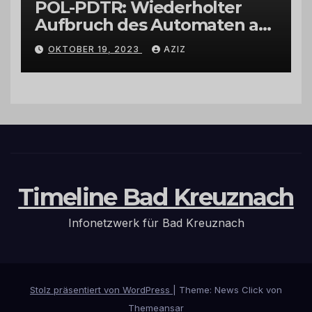
POL-PDTR: Wiederholter
Aufbruch des Automaten am
Wohnmobilstellplatz in
OKTOBER 19, 2023
AZIZ
Hermeskeil am Labachweg
Timeline Bad Kreuznach
Infonetzwerk für Bad Kreuznach
Stolz präsentiert von WordPress
|
Theme: News Click von
Themeansar