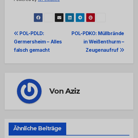
Beitrags-
POL-PDLD:
POL-PDKO: Müllbrände
Germersheim – Alles
in Weißenthurm –
Navigation
falsch gemacht
Zeugenaufruf
Von
Aziz
Ähnliche Beiträge