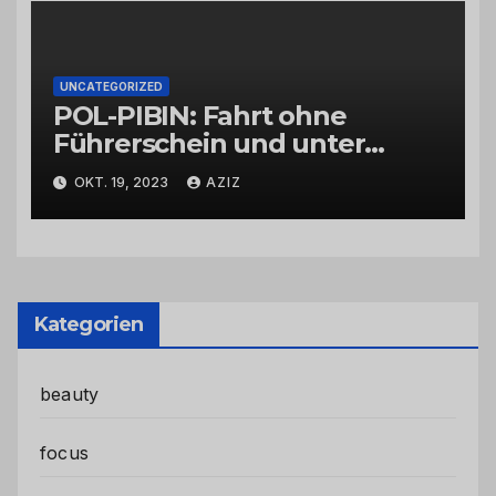
UNCATEGORIZED
POL-PIBIN: Fahrt ohne
Führerschein und unter
Einfluss von Drogen
OKT. 19, 2023
AZIZ
Kategorien
beauty
focus