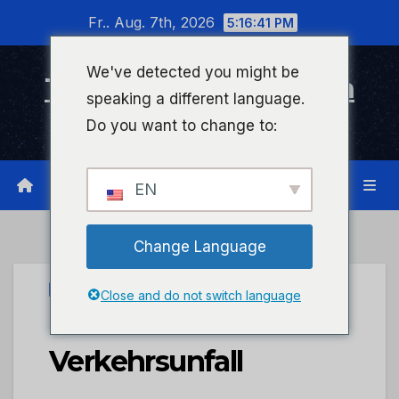
Zum
Fr.. Aug. 7th, 2026
5:16:41 PM
Inhalt
wechseln
We've detected you might be
Timeline Bad Kreuznach
speaking a different language.
Infonetzwerk für Bad Kreuznach
Do you want to change to:
EN
Change Language
UNCATEGORIZED
Close and do not switch language
POL-PIKIB: Tödlicher
Verkehrsunfall