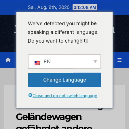
Zum
Sa.. Aug. 8th, 2026
3:12:08 AM
Inhalt
wechseln
We've detected you might be
Timeline Bad Kreuznach
speaking a different language.
Infonetzwerk für Bad Kreuznach
Do you want to change to:
EN
Change Language
UNCATEGORIZED
Close and do not switch language
POL-PIING: Auffälliger
Geländewagen
gefährdet andere