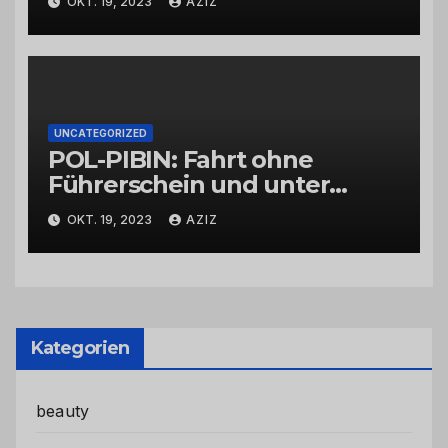
OKT. 19, 2023
AZIZ
UNCATEGORIZED
POL-PIBIN: Fahrt ohne
Führerschein und unter
Einfluss von Drogen
OKT. 19, 2023
AZIZ
Kategorien
beauty