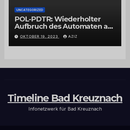
UNCATEGORIZED
POL-PDTR: Wiederholter
Aufbruch des Automaten am
Wohnmobilstellplatz in
OKTOBER 19, 2023
AZIZ
Hermeskeil am Labachweg
Timeline Bad Kreuznach
Infonetzwerk für Bad Kreuznach