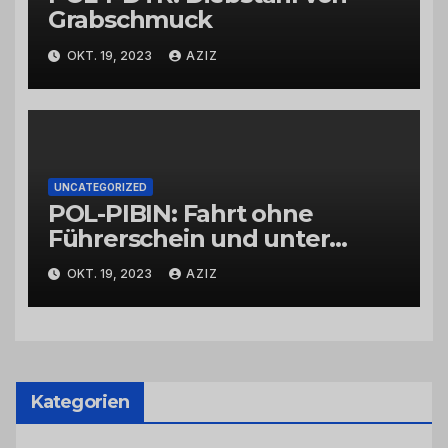
Grabschmuck
OKT. 19, 2023
AZIZ
UNCATEGORIZED
POL-PIBIN: Fahrt ohne
Führerschein und unter
Einfluss von Drogen
OKT. 19, 2023
AZIZ
Kategorien