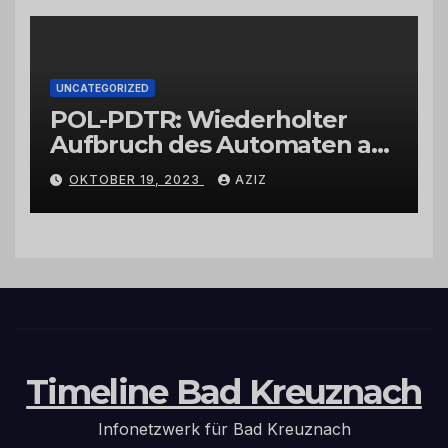
UNCATEGORIZED
POL-PDTR: Wiederholter
Aufbruch des Automaten am
Wohnmobilstellplatz in
OKTOBER 19, 2023
AZIZ
Hermeskeil am Labachweg
Timeline Bad Kreuznach
Infonetzwerk für Bad Kreuznach