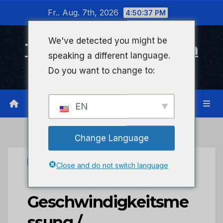
Zum
Fr.. Aug. 7th, 2026
4:50:37 PM
Inhalt
wechseln
We've detected you might be
Timeline Bad Kreuznach
speaking a different language.
Infonetzwerk für Bad Kreuznach
Do you want to change to:
EN
Change Language
UNCATEGORIZED
Close and do not switch language
POL-PIBIN:
Geschwindigkeitsme
ssung /