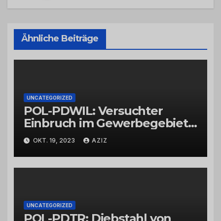
Ähnliche Beiträge
UNCATEGORIZED
POL-PDWIL: Versuchter
Einbruch im Gewerbegebiet
Wittlich
OKT. 19, 2023
AZIZ
UNCATEGORIZED
POL-PDTR: Diebstahl von