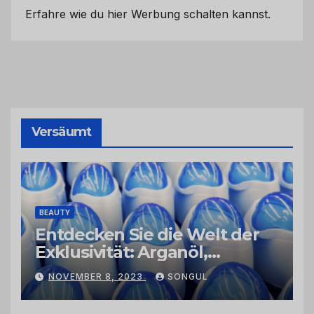
Erfahre wie du hier Werbung schalten kannst.
Versäumt
BEAUTY
Entdecken Sie die Welt der
Exklusivität: Arganöl,
Kaktusfeigenkernöl und
NOVEMBER 8, 2023
SONGUL
Schwarzkümmelöl von
vertrauenswürdigen