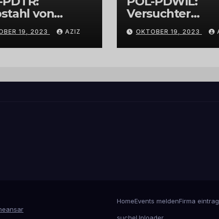
-PDTR:
POL-PDWIL:
stahl von
Versuchter
bschmuck
Einbruch im
OBER 19, 2023
AZIZ
OKTOBER 19, 2023
Gewerbegebiet
Wittlich
Home
Events melden
Firma eintra
eansar
suche
Uploader