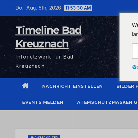
Zum
Do.. Aug. 6th, 2026
11:53:30 AM
Inhalt
wechseln
We
Timeline Bad
la
Kreuznach
Infonetzwerk für Bad
Kreuznach
NACHRICHT EINSTELLEN
BILDER
EVENTS MELDEN
ATEMSCHUTZMASKEN G
UNCATEGORIZED