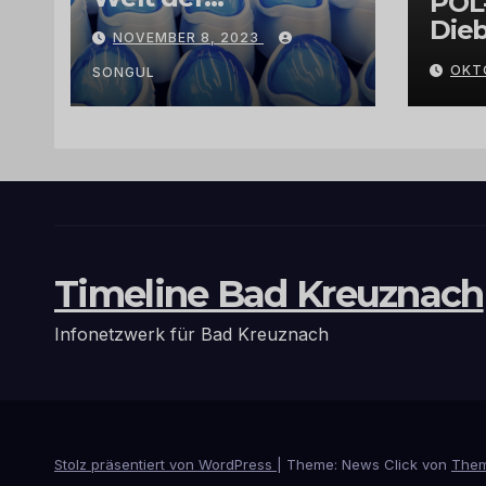
POL
Exklusivität:
Dieb
NOVEMBER 8, 2023
Arganöl,
Gra
OKT
Kaktusfeigenkernöl
SONGUL
und
Schwarzkümmelöl
von
vertrauenswürdige
n Großhändlern
und Anbietern
Timeline Bad Kreuznach
Infonetzwerk für Bad Kreuznach
Stolz präsentiert von WordPress
|
Theme: News Click von
Them