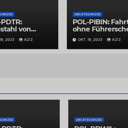
GORIZED
UNCATEGORIZED
-PDTR:
POL-PIBIN: Fahr
stahl von
ohne Führersch
bschmuck
und unter Einflu
19, 2023
AZIZ
OKT. 19, 2023
AZIZ
von Drogen
GORIZED
UNCATEGORIZED