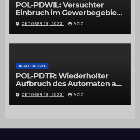
POL-PDWIL: Versuchter
Einbruch im Gewerbegebiet
Wittlich
OKTOBER 19, 2023
AZIZ
UNCATEGORIZED
POL-PDTR: Wiederholter
Aufbruch des Automaten am
Wohnmobilstellplatz in
OKTOBER 19, 2023
AZIZ
Hermeskeil am Labachweg