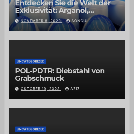
Entdecken Sie die Welt der
Exklusivität: Arganöl,
Kaktusfeigenkernöl und
NOVEMBER 8, 2023
SONGUL
Schwarzkümmelöl von
vertrauenswürdigen
Großhändlern und Anbietern
UNCATEGORIZED
POL-PDTR: Diebstahl von
Grabschmuck
OKTOBER 19, 2023
AZIZ
UNCATEGORIZED