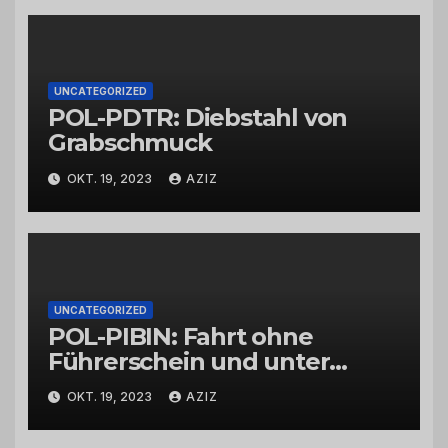
UNCATEGORIZED
POL-PDTR: Diebstahl von
Grabschmuck
OKT. 19, 2023
AZIZ
UNCATEGORIZED
POL-PIBIN: Fahrt ohne
Führerschein und unter
Einfluss von Drogen
OKT. 19, 2023
AZIZ