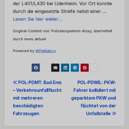
der L401/L430 bei Udenheim. Vor Ort konnte
durch die eingesetzte Streife nebst einer …
Lesen Sie hier weiter…
Original-Content von: Polizeiinspektion Alzey, übermittelt
durch news aktuell
Powered by
WPeMatico
Beitrags-
POL-PDMT: Bad Ems
POL-PDWIL: PKW-
– Verkehrsunfallflucht
Fahrer kollidiert mit
Navigation
mit mehreren
geparktem PKW und
beschädigten
flüchtet von der
Fahrzeugen
Unfallstelle