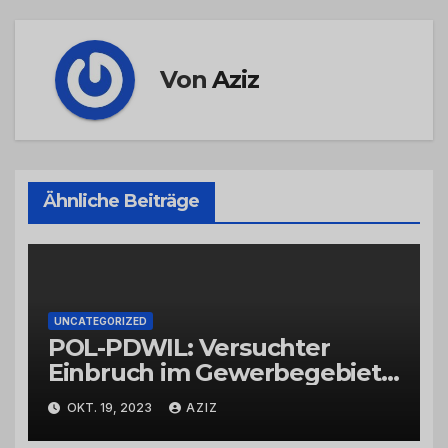
Von
Aziz
Ähnliche Beiträge
UNCATEGORIZED
POL-PDWIL: Versuchter
Einbruch im Gewerbegebiet
Wittlich
OKT. 19, 2023
AZIZ