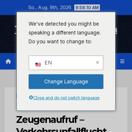
Zum
So.. Aug. 9th, 2026
9:58:10 AM
Inhalt
wechseln
We've detected you might be
Timeline Bad Kreuznach
speaking a different language.
Infonetzwerk für Bad Kreuznach
Do you want to change to:
EN
Change Language
UNCATEGORIZED
Close and do not switch language
POL-PIAZ:
Zeugenaufruf –
Verkehrsunfallflucht