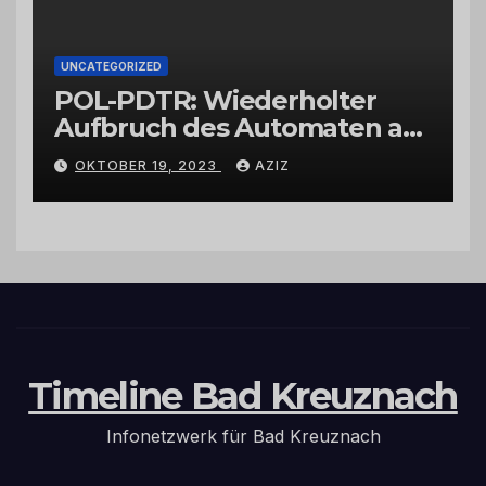
UNCATEGORIZED
POL-PDTR: Wiederholter
Aufbruch des Automaten am
Wohnmobilstellplatz in
OKTOBER 19, 2023
AZIZ
Hermeskeil am Labachweg
Timeline Bad Kreuznach
Infonetzwerk für Bad Kreuznach