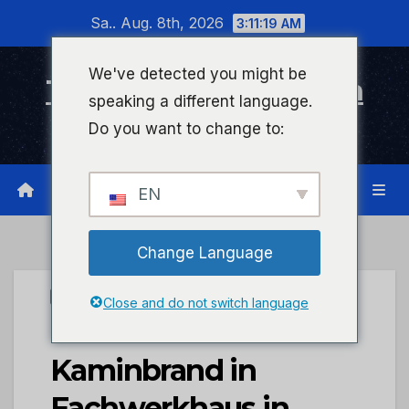
Zum
Sa.. Aug. 8th, 2026
3:11:19 AM
Inhalt
wechseln
We've detected you might be
Timeline Bad Kreuznach
speaking a different language.
Infonetzwerk für Bad Kreuznach
Do you want to change to:
EN
Change Language
UNCATEGORIZED
Close and do not switch language
POL-PIAZ:
Kaminbrand in
Fachwerkhaus in