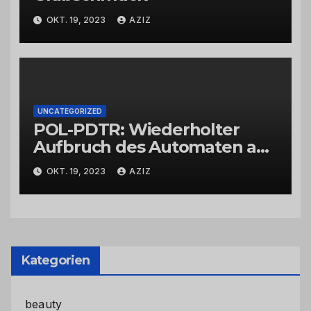
OKT. 19, 2023
AZIZ
UNCATEGORIZED
POL-PDTR: Wiederholter
Aufbruch des Automaten am
Wohnmobilstellplatz in
OKT. 19, 2023
AZIZ
Hermeskeil am Labachweg
Kategorien
beauty