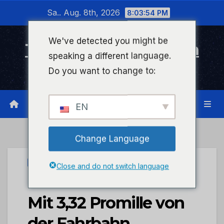
Zum
Sa.. Aug. 8th, 2026
8:03:55 PM
Inhalt
wechseln
We've detected you might be
Timeline Bad Kreuznach
speaking a different language.
Infonetzwerk für Bad Kreuznach
Do you want to change to:
EN
Change Language
UNCATEGORIZED
Close and do not switch language
POL-PDWO: Worms –
Mit 3,32 Promille von
der Fahrbahn