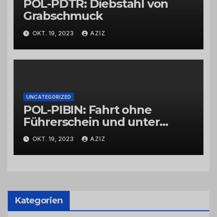
POL-PDTR: Diebstahl von
Grabschmuck
OKT. 19, 2023
AZIZ
UNCATEGORIZED
POL-PIBIN: Fahrt ohne
Führerschein und unter
Einfluss von Drogen
OKT. 19, 2023
AZIZ
Kategorien