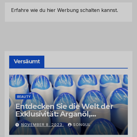
Erfahre wie du hier Werbung schalten kannst.
Versäumt
BEAUTY
Entdecken Sie die Welt der
Exklusivität: Arganöl,
Kaktusfeigenkernöl und
NOVEMBER 8, 2023
SONGUL
Schwarzkümmelöl von
vertrauenswürdigen