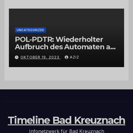
UNCATEGORIZED
POL-PDTR: Wiederholter
Aufbruch des Automaten am
Wohnmobilstellplatz in
OKTOBER 19, 2023
AZIZ
Hermeskeil am Labachweg
Timeline Bad Kreuznach
Infonetzwerk für Bad Kreuznach