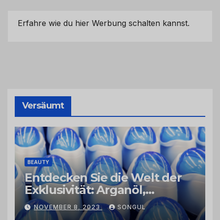
Erfahre wie du hier Werbung schalten kannst.
Versäumt
BEAUTY
Entdecken Sie die Welt der
Exklusivität: Arganöl,
Kaktusfeigenkernöl und
NOVEMBER 8, 2023
SONGUL
Schwarzkümmelöl von