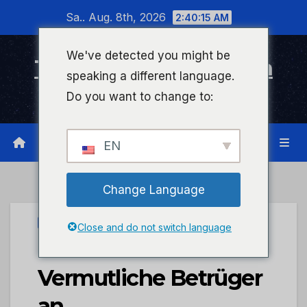
Zum
Sa.. Aug. 8th, 2026
2:40:15 AM
Inhalt
wechseln
We've detected you might be
Timeline Bad Kreuznach
speaking a different language.
Infonetzwerk für Bad Kreuznach
Do you want to change to:
EN
Change Language
UNCATEGORIZED
Close and do not switch language
POL-PDWO:
Vermutliche Betrüger
an