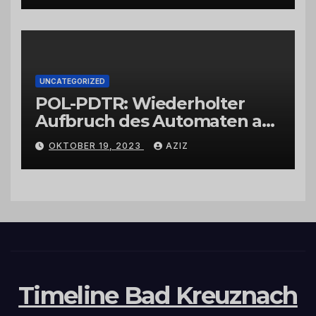
UNCATEGORIZED
POL-PDTR: Wiederholter
Aufbruch des Automaten am
Wohnmobilstellplatz in
OKTOBER 19, 2023
AZIZ
Hermeskeil am Labachweg
Timeline Bad Kreuznach