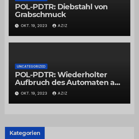
POL-PDTR: Diebstahl von
Grabschmuck
OKT. 19, 2023
AZIZ
UNCATEGORIZED
POL-PDTR: Wiederholter
Aufbruch des Automaten am
Wohnmobilstellplatz in
OKT. 19, 2023
AZIZ
Hermeskeil am Labachweg
Kategorien