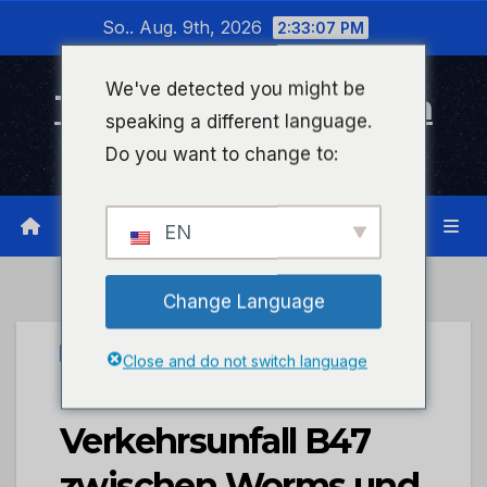
Zum
So.. Aug. 9th, 2026
2:33:08 PM
Inhalt
wechseln
We've detected you might be
Timeline Bad Kreuznach
speaking a different language.
Infonetzwerk für Bad Kreuznach
Do you want to change to:
EN
Change Language
UNCATEGORIZED
Close and do not switch language
POL-PDWO:
Verkehrsunfall B47
zwischen Worms und