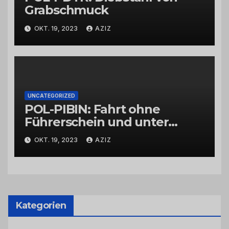
Grabschmuck
OKT. 19, 2023
AZIZ
UNCATEGORIZED
POL-PIBIN: Fahrt ohne
Führerschein und unter
Einfluss von Drogen
OKT. 19, 2023
AZIZ
Kategorien