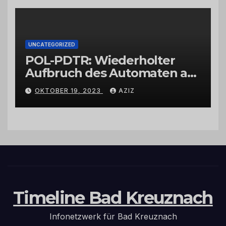
UNCATEGORIZED
POL-PDTR: Wiederholter
Aufbruch des Automaten am
Wohnmobilstellplatz in
OKTOBER 19, 2023
AZIZ
Hermeskeil am Labachweg
Timeline Bad Kreuznach
Infonetzwerk für Bad Kreuznach