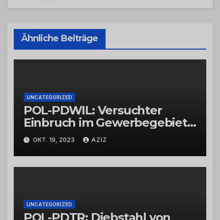
Ähnliche Beiträge
UNCATEGORIZED
POL-PDWIL: Versuchter
Einbruch im Gewerbegebiet
Wittlich
OKT. 19, 2023
AZIZ
UNCATEGORIZED
POL-PDTR: Diebstahl von