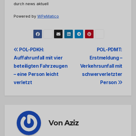
durch news aktuell
Powered by
WPeMatico
Beitrags-
POL-PDKH:
POL-PDMT:
Auffahrunfall mit vier
Erstmeldung –
Navigation
beteiligten Fahrzeugen
Verkehrsunfall mit
– eine Person leicht
schwerverletzter
verletzt
Person
Von
Aziz