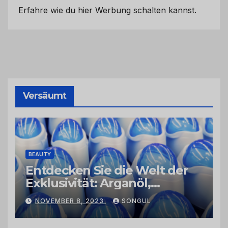
Erfahre wie du hier Werbung schalten kannst.
Versäumt
BEAUTY
Entdecken Sie die Welt der
Exklusivität: Arganöl,
Kaktusfeigenkernöl und
NOVEMBER 8, 2023
SONGUL
Schwarzkümmelöl von
vertrauenswürdigen